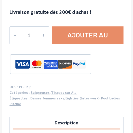
Livraison gratuite dès 200€ d'achat !
quantité
AJOUTER AU
de
Chilling
PANIER
Between
Takes
naked,
gloss
finish
UGS :
PF-039
Catégories :
Baigneuses
,
Tirages sur Alu
blue-
Étiquettes :
Dames femmes sexy
,
Eighties (later work)
,
Pool Ladies
toned
Piscine
-
pool
Description
ladies