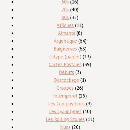
16
produit
60s
16
produits
40
70s
40
produits
32
80s
32
produits
11
Affiches
11
8
produits
Aimants
8
produits
64
Argentique
64
produits
68
Baigneuses
68
produits
13
C-type (papier)
13
produits
39
Cartes Postales
39
3
produits
Débuts
3
produits
1
Destockage
1
26
produit
Groupes
26
produits
25
Intemporel
25
produits
3
Les Compositions
3
10
produits
Les Cyanotypes
10
produits
11
Les Rolling Stones
11
20
produits
Nues
20