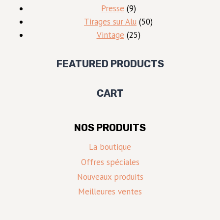
produits
9
Presse
9
produits
50
Tirages sur Alu
50
25
produits
Vintage
25
produits
FEATURED PRODUCTS
CART
NOS PRODUITS
La boutique
Offres spéciales
Nouveaux produits
Meilleures ventes