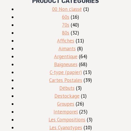
PRODUCT CATEGORIES
1
00 Non classé
1
16
produit
60s
16
produits
40
70s
40
produits
32
80s
32
produits
11
Affiches
11
8
produits
Aimants
8
produits
64
Argentique
64
produits
68
Baigneuses
68
produits
13
C-type (papier)
13
produits
39
Cartes Postales
39
3
produits
Débuts
3
produits
1
Destockage
1
26
produit
Groupes
26
produits
25
Intemporel
25
produits
3
Les Compositions
3
10
produits
Les Cyanotypes
10