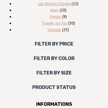
produits
11
Les Rolling Stones
11
20
produits
Nues
20
produits
9
Presse
9
produits
50
Tirages sur Alu
50
25
produits
Vintage
25
produits
FILTER BY PRICE
FILTER BY COLOR
FILTER BY SIZE
PRODUCT STATUS
INFORMATIONS