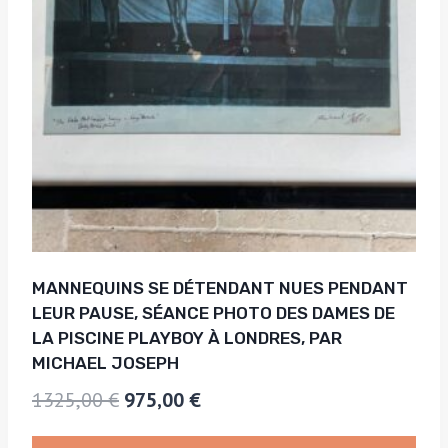
MANNEQUINS SE DÉTENDANT NUES PENDANT
LEUR PAUSE, SÉANCE PHOTO DES DAMES DE
LA PISCINE PLAYBOY À LONDRES, PAR
MICHAEL JOSEPH
Le
Le
1325,00
€
975,00
€
prix
prix