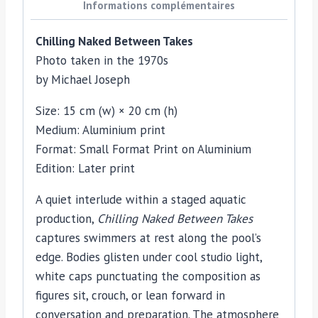
on
Informations complémentaires
aluminium,
Chilling Naked Between Takes
photo
Photo taken in the 1970s
by
by
Michael Joseph
Michael
Joseph
Size: 15 cm (w) × 20 cm (h)
Medium: Aluminium print
Format: Small Format Print on Aluminium
Edition: Later print
A quiet interlude within a staged aquatic
production,
Chilling Naked Between Takes
captures swimmers at rest along the pool’s
edge. Bodies glisten under cool studio light,
white caps punctuating the composition as
figures sit, crouch, or lean forward in
conversation and preparation. The atmosphere