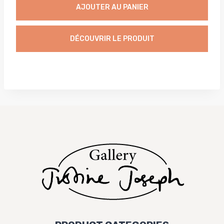
initial
actuel
AJOUTER AU PANIER
était :
est :
1325,00 €.
975,00 €.
DÉCOUVRIR LE PRODUIT