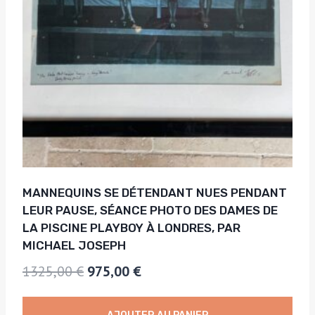
MANNEQUINS SE DÉTENDANT NUES PENDANT
LEUR PAUSE, SÉANCE PHOTO DES DAMES DE
LA PISCINE PLAYBOY À LONDRES, PAR
MICHAEL JOSEPH
Le
Le
1325,00
€
975,00
€
prix
prix