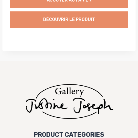
initial
actuel
AJOUTER AU PANIER
était :
est :
1325,00 €.
975,00 €.
DÉCOUVRIR LE PRODUIT
PRODUCT CATEGORIES