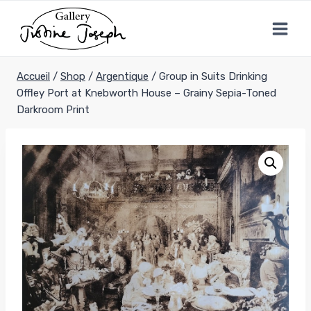
Aller
au
contenu
Accueil
/
Shop
/
Argentique
/
Group in Suits Drinking
Offley Port at Knebworth House – Grainy Sepia-Toned
Darkroom Print