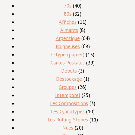
produits
40
70s
40
produits
32
80s
32
produits
11
Affiches
11
8
produits
Aimants
8
produits
64
Argentique
64
produits
68
Baigneuses
68
produits
13
C-type (papier)
13
produits
39
Cartes Postales
39
3
produits
Débuts
3
produits
1
Destockage
1
26
produit
Groupes
26
produits
25
Intemporel
25
produits
3
Les Compositions
3
10
produits
Les Cyanotypes
10
produits
11
Les Rolling Stones
11
20
produits
Nues
20