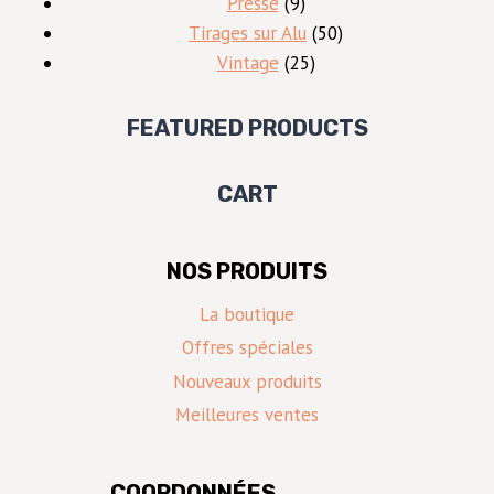
produits
9
Presse
9
produits
50
Tirages sur Alu
50
25
produits
Vintage
25
produits
FEATURED PRODUCTS
CART
NOS PRODUITS
La boutique
Offres spéciales
Nouveaux produits
Meilleures ventes
COORDONNÉES