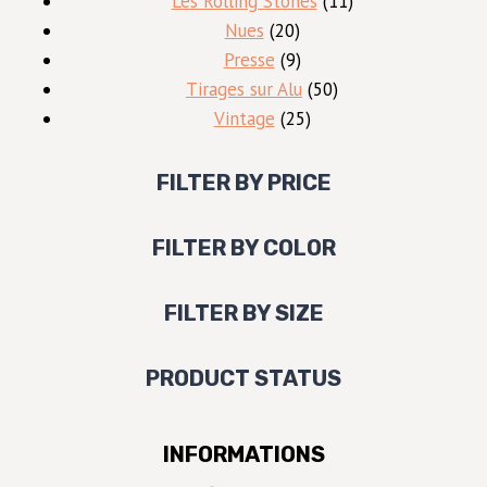
Les Rolling Stones
11
20
produits
Nues
20
produits
9
Presse
9
produits
50
Tirages sur Alu
50
25
produits
Vintage
25
produits
FILTER BY PRICE
FILTER BY COLOR
FILTER BY SIZE
PRODUCT STATUS
INFORMATIONS