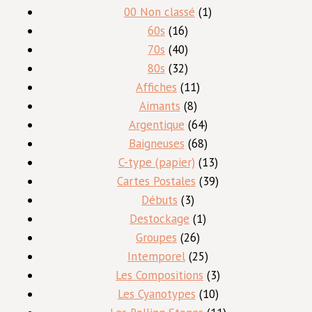
1
00 Non classé
1
16
produit
60s
16
produits
40
70s
40
produits
32
80s
32
produits
11
Affiches
11
8
produits
Aimants
8
produits
64
Argentique
64
produits
68
Baigneuses
68
produits
13
C-type (papier)
13
produits
39
Cartes Postales
39
3
produits
Débuts
3
produits
1
Destockage
1
26
produit
Groupes
26
produits
25
Intemporel
25
produits
3
Les Compositions
3
10
produits
Les Cyanotypes
10
produits
11