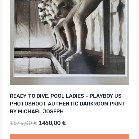
READY TO DIVE, POOL LADIES – PLAYBOY US
PHOTOSHOOT AUTHENTIC DARKROOM PRINT
BY MICHAEL JOSEPH
Le
Le
1675,00
€
1450,00
€
prix
prix