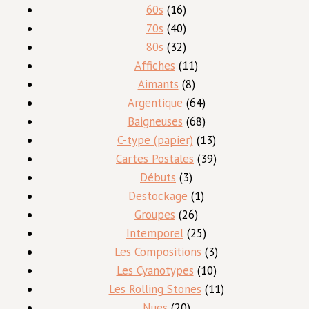
16
produit
60s
16
produits
40
70s
40
produits
32
80s
32
produits
11
Affiches
11
8
produits
Aimants
8
produits
64
Argentique
64
produits
68
Baigneuses
68
produits
13
C-type (papier)
13
produits
39
Cartes Postales
39
3
produits
Débuts
3
produits
1
Destockage
1
26
produit
Groupes
26
produits
25
Intemporel
25
produits
3
Les Compositions
3
10
produits
Les Cyanotypes
10
produits
11
Les Rolling Stones
11
20
produits
Nues
20