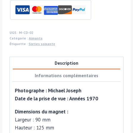
publicitaire
vintage
boisson
gazeuse,
mélange
UGS :
M-CD-02
Catégorie :
Aimants
d’annonces
Étiquette :
Sixties soixante
insouciantes
années
Description
soixante
et
Informations complémentaires
soixante-
dix,
Photographe : Michael Joseph
plusieurs
Date de la prise de vue : Années 1970
types
Dimensions du magnet :
différents
Largeur : 90 mm
Hauteur : 125 mm