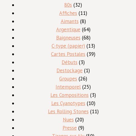
produits
32
80s
32
produits
11
Affiches
11
8
produits
Aimants
8
produits
64
Argentique
64
produits
68
Baigneuses
68
produits
13
C-type (papier)
13
produits
39
Cartes Postales
39
3
produits
Débuts
3
produits
1
Destockage
1
26
produit
Groupes
26
produits
25
Intemporel
25
produits
3
Les Compositions
3
10
produits
Les Cyanotypes
10
produits
11
Les Rolling Stones
11
20
produits
Nues
20
produits
9
Presse
9
produits
50
Tirages sur Alu
50