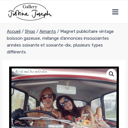
Aller
au
contenu
Accueil
/
Shop
/
Aimants
/
Magnet publicitaire vintage
boisson gazeuse, mélange d’annonces insouciantes
années soixante et soixante-dix, plusieurs types
différents