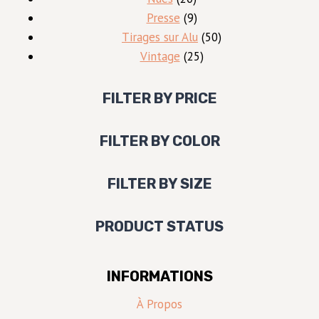
produits
9
Presse
9
produits
50
Tirages sur Alu
50
25
produits
Vintage
25
produits
FILTER BY PRICE
FILTER BY COLOR
FILTER BY SIZE
PRODUCT STATUS
INFORMATIONS
À Propos