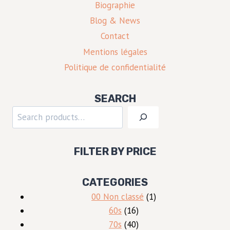
Biographie
Blog & News
Contact
Mentions légales
Politique de confidentialité
SEARCH
Rechercher
FILTER BY PRICE
CATEGORIES
1
00 Non classé
1
16
produit
60s
16
produits
40
70s
40