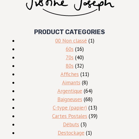
PRODUCT CATEGORIES
1
00 Non classé
1
16
produit
60s
16
produits
40
70s
40
produits
32
80s
32
produits
11
Affiches
11
8
produits
Aimants
8
produits
64
Argentique
64
produits
68
Baigneuses
68
produits
13
C-type (papier)
13
produits
39
Cartes Postales
39
3
produits
Débuts
3
produits
1
Destockage
1