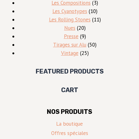
produits
3
Les Compositions
3
10
produits
Les Cyanotypes
10
produits
11
Les Rolling Stones
11
20
produits
Nues
20
produits
9
Presse
9
produits
50
Tirages sur Alu
50
25
produits
Vintage
25
produits
FEATURED PRODUCTS
CART
NOS PRODUITS
La boutique
Offres spéciales