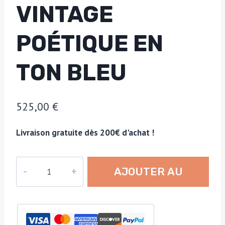
VINTAGE
POÉTIQUE EN
TON BLEU
525,00
€
Livraison gratuite dès 200€ d'achat !
quantité
AJOUTER AU
de
Nivea,
PANIER
campagne
publicitaire