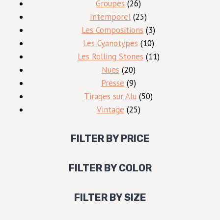
26
produit
Groupes
26
produits
25
Intemporel
25
produits
3
Les Compositions
3
10
produits
Les Cyanotypes
10
produits
11
Les Rolling Stones
11
20
produits
Nues
20
produits
9
Presse
9
produits
50
Tirages sur Alu
50
25
produits
Vintage
25
produits
FILTER BY PRICE
FILTER BY COLOR
FILTER BY SIZE