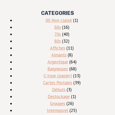
CATEGORIES
1
00 Non classé
1
16
produit
60s
16
produits
40
70s
40
produits
32
80s
32
produits
11
Affiches
11
8
produits
Aimants
8
produits
64
Argentique
64
produits
68
Baigneuses
68
produits
13
C-type (papier)
13
produits
39
Cartes Postales
39
3
produits
Débuts
3
produits
1
Destockage
1
26
produit
Groupes
26
produits
25
Intemporel
25