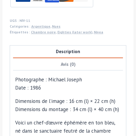
maintenant
dans
des
UGS :
NIV-11
Catégories :
Argentique
,
Nues
pots,
Étiquettes :
Chambre noire
,
Eighties (later work)
,
Nivea
pas
inspiré
Description
par
Man
Avis (0)
Ray,
tirage
Photographe : Michael Joseph
argentique
Date : 1986
vintage
Dimensions de l’image : 16 cm (l) × 22 cm (h)
poétique
Dimensions du montage : 34 cm (l) × 40 cm (h)
en
ton
Voici un chef-d’œuvre éphémère en ton bleu,
bleu
né dans le sanctuaire feutré de la chambre