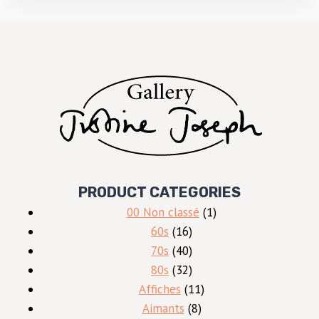
PRODUCT CATEGORIES
1
00 Non classé
1
16
produit
60s
16
produits
40
70s
40
produits
32
80s
32
produits
11
Affiches
11
8
produits
Aimants
8