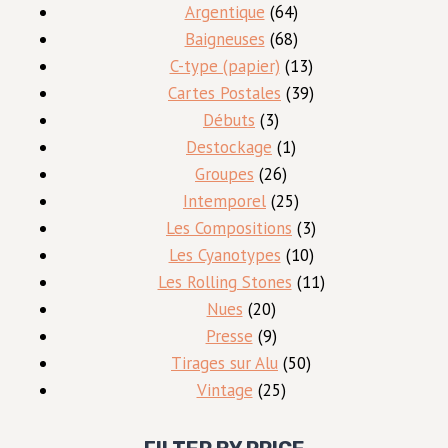
produits
64
Argentique
64
produits
68
Baigneuses
68
produits
13
C-type (papier)
13
produits
39
Cartes Postales
39
3
produits
Débuts
3
produits
1
Destockage
1
26
produit
Groupes
26
produits
25
Intemporel
25
produits
3
Les Compositions
3
10
produits
Les Cyanotypes
10
produits
11
Les Rolling Stones
11
20
produits
Nues
20
produits
9
Presse
9
produits
50
Tirages sur Alu
50
25
produits
Vintage
25
produits