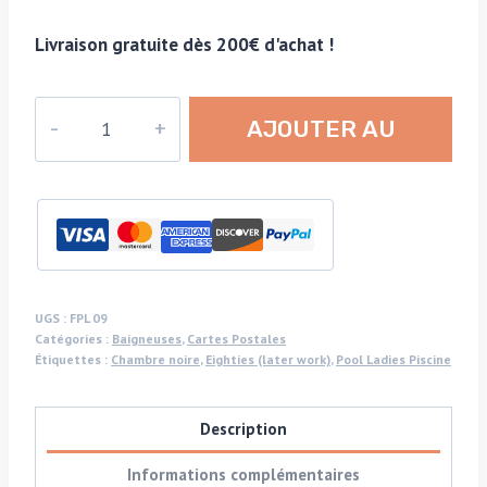
Livraison gratuite dès 200€ d'achat !
quantité
AJOUTER AU
de
Relaxing
PANIER
in
cozzies,
Collection
Pool
Ladies,
UGS :
FPL 09
Catégories :
Baigneuses
,
Cartes Postales
Photographie
Étiquettes :
Chambre noire
,
Eighties (later work)
,
Pool Ladies Piscine
publicitaire
londonienne
Description
Carte
postale
Informations complémentaires