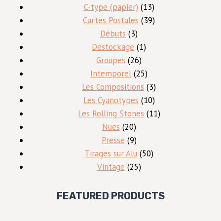
produits
13
C-type (papier)
13
produits
39
Cartes Postales
39
3
produits
Débuts
3
produits
1
Destockage
1
26
produit
Groupes
26
produits
25
Intemporel
25
produits
3
Les Compositions
3
10
produits
Les Cyanotypes
10
produits
11
Les Rolling Stones
11
20
produits
Nues
20
produits
9
Presse
9
produits
50
Tirages sur Alu
50
25
produits
Vintage
25
produits
FEATURED PRODUCTS