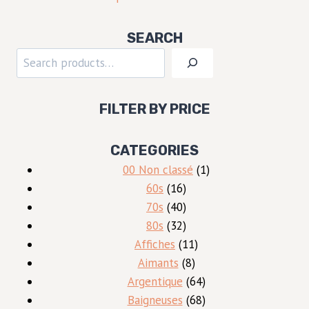
SEARCH
Rechercher
FILTER BY PRICE
CATEGORIES
1
00 Non classé
1
16
produit
60s
16
produits
40
70s
40
produits
32
80s
32
produits
11
Affiches
11
8
produits
Aimants
8
produits
64
Argentique
64
produits
68
Baigneuses
68