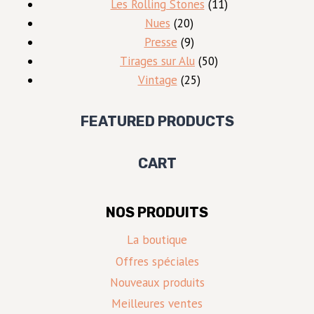
produits
11
Les Rolling Stones
11
20
produits
Nues
20
produits
9
Presse
9
produits
50
Tirages sur Alu
50
25
produits
Vintage
25
produits
FEATURED PRODUCTS
CART
NOS PRODUITS
La boutique
Offres spéciales
Nouveaux produits
Meilleures ventes