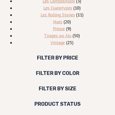
produits
3
Les Compositions
3
10
produits
Les Cyanotypes
10
produits
11
Les Rolling Stones
11
20
produits
Nues
20
produits
9
Presse
9
produits
50
Tirages sur Alu
50
25
produits
Vintage
25
produits
FILTER BY PRICE
FILTER BY COLOR
FILTER BY SIZE
PRODUCT STATUS