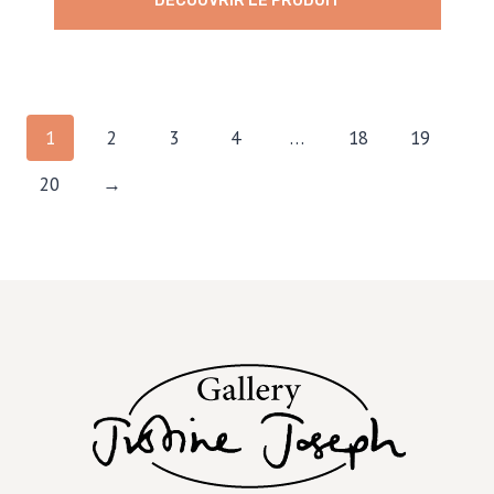
DÉCOUVRIR LE PRODUIT
1
2
3
4
…
18
19
20
→