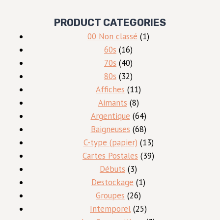
PRODUCT CATEGORIES
1
00 Non classé
1
16
produit
60s
16
produits
40
70s
40
produits
32
80s
32
produits
11
Affiches
11
8
produits
Aimants
8
produits
64
Argentique
64
produits
68
Baigneuses
68
produits
13
C-type (papier)
13
produits
39
Cartes Postales
39
3
produits
Débuts
3
produits
1
Destockage
1
26
produit
Groupes
26
produits
25
Intemporel
25