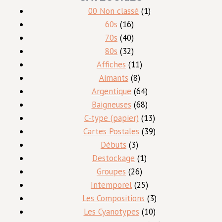
1
00 Non classé
1
16
produit
60s
16
produits
40
70s
40
produits
32
80s
32
produits
11
Affiches
11
8
produits
Aimants
8
produits
64
Argentique
64
produits
68
Baigneuses
68
produits
13
C-type (papier)
13
produits
39
Cartes Postales
39
3
produits
Débuts
3
produits
1
Destockage
1
26
produit
Groupes
26
produits
25
Intemporel
25
produits
3
Les Compositions
3
10
produits
Les Cyanotypes
10