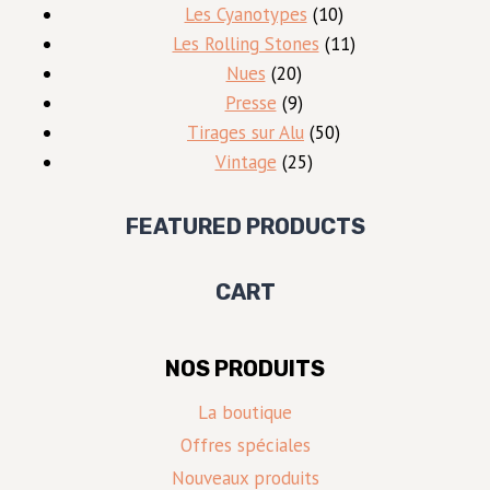
10
produits
Les Cyanotypes
10
produits
11
Les Rolling Stones
11
20
produits
Nues
20
produits
9
Presse
9
produits
50
Tirages sur Alu
50
25
produits
Vintage
25
produits
FEATURED PRODUCTS
CART
NOS PRODUITS
La boutique
Offres spéciales
Nouveaux produits