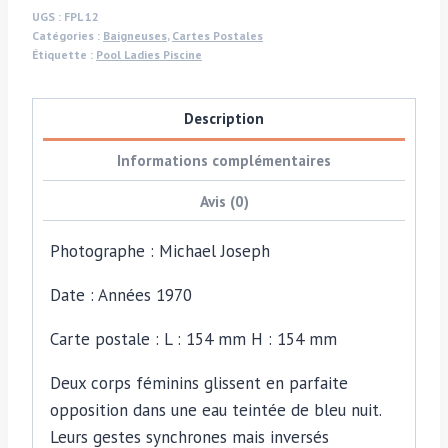
Carte
UGS :
FPL 12
Catégories :
Baigneuses
,
Cartes Postales
postale
Étiquette :
Pool Ladies Piscine
de
Michael
Description
Joseph
Informations complémentaires
Avis (0)
Photographe : Michael Joseph
Date : Années 1970
Carte postale : L : 154 mm H : 154 mm
Deux corps féminins glissent en parfaite
opposition dans une eau teintée de bleu nuit.
Leurs gestes synchrones mais inversés