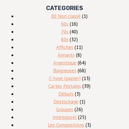
CATEGORIES
1
00 Non classé
1
16
produit
60s
16
produits
40
70s
40
produits
32
80s
32
produits
11
Affiches
11
8
produits
Aimants
8
produits
64
Argentique
64
produits
68
Baigneuses
68
produits
13
C-type (papier)
13
produits
39
Cartes Postales
39
3
produits
Débuts
3
produits
1
Destockage
1
26
produit
Groupes
26
produits
25
Intemporel
25
produits
3
Les Compositions
3