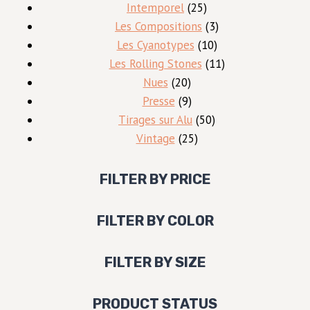
produits
25
Intemporel
25
produits
3
Les Compositions
3
10
produits
Les Cyanotypes
10
produits
11
Les Rolling Stones
11
20
produits
Nues
20
produits
9
Presse
9
produits
50
Tirages sur Alu
50
25
produits
Vintage
25
produits
FILTER BY PRICE
FILTER BY COLOR
FILTER BY SIZE
PRODUCT STATUS