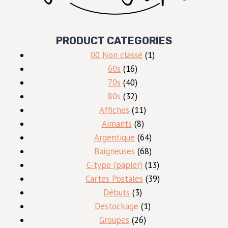
PRODUCT CATEGORIES
1
00 Non classé
1
16
produit
60s
16
produits
40
70s
40
produits
32
80s
32
produits
11
Affiches
11
8
produits
Aimants
8
produits
64
Argentique
64
produits
68
Baigneuses
68
produits
13
C-type (papier)
13
produits
39
Cartes Postales
39
3
produits
Débuts
3
produits
1
Destockage
1
26
produit
Groupes
26