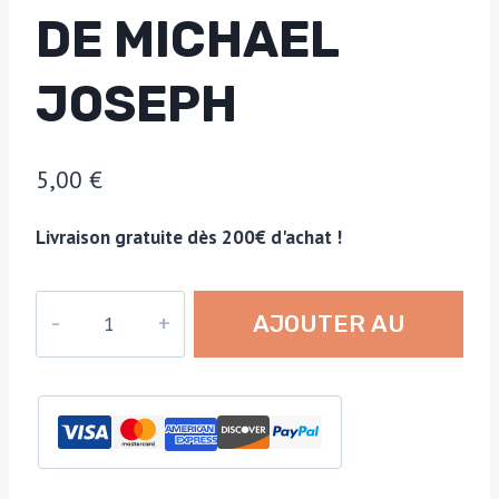
DE MICHAEL
JOSEPH
5,00
€
Livraison gratuite dès 200€ d'achat !
quantité
AJOUTER AU
de
"Swimming
PANIER
Opposite"
noir
et
blanc,