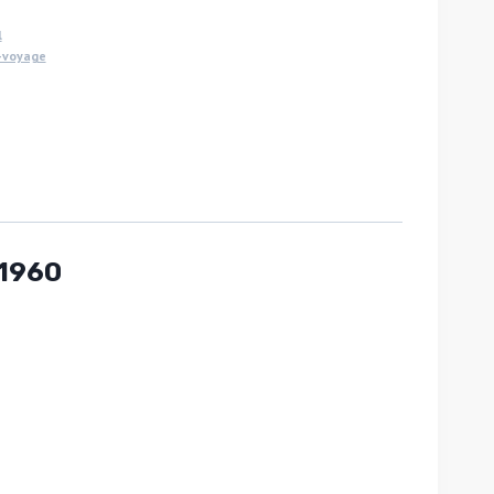
l
-voyage
1960