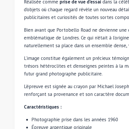
Réalisée comme
prise de vue d’essai
dans la célè
d’objets où chaque regard révèle un nouveau détai
publicitaires et curiosités de toutes sortes comp
Bien avant que Portobello Road ne devienne une de
emblématique de Londres. Ce qui n’était à l’origi
naturellement sa place dans un ensemble dense, v
L’image constitue également un précieux témoigna
trésors hétéroclites et d’enseignes peintes à la ma
futur grand photographe publicitaire.
L’épreuve est signée au crayon par Michael Josep
renforçant sa provenance et son caractère docum
Caractéristiques :
Photographie prise dans les années 1960
Épreuve argentique originale