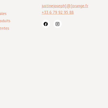
justinejoseph[@]orange.fr
+33 6 79 92 95 88
ales
oduits
entes