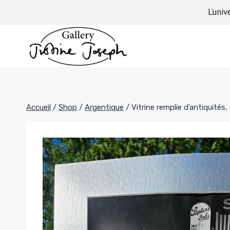
Aller
L’univ
au
contenu
Accueil
/
Shop
/
Argentique
/
Vitrine remplie d’antiquité