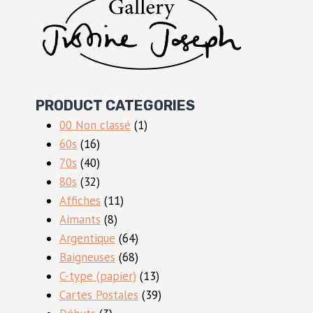
PRODUCT CATEGORIES
1
00 Non classé
1
16
produit
60s
16
produits
40
70s
40
produits
32
80s
32
produits
11
Affiches
11
8
produits
Aimants
8
produits
64
Argentique
64
produits
68
Baigneuses
68
produits
13
C-type (papier)
13
produits
39
Cartes Postales
39
3
produits