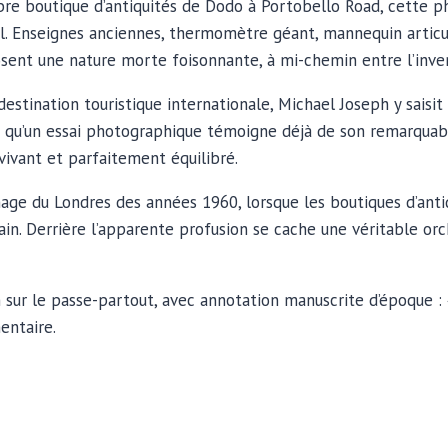
bre boutique d’antiquités de Dodo à Portobello Road, cette p
l. Enseignes anciennes, thermomètre géant, mannequin articulé
osent une nature morte foisonnante, à mi-chemin entre l’inve
stination touristique internationale, Michael Joseph y saisit 
ne qu’un essai photographique témoigne déjà de son remarquab
ivant et parfaitement équilibré.
ge du Londres des années 1960, lorsque les boutiques d’anti
in. Derrière l’apparente profusion se cache une véritable orche
h sur le passe-partout, avec annotation manuscrite d’époque :
entaire.