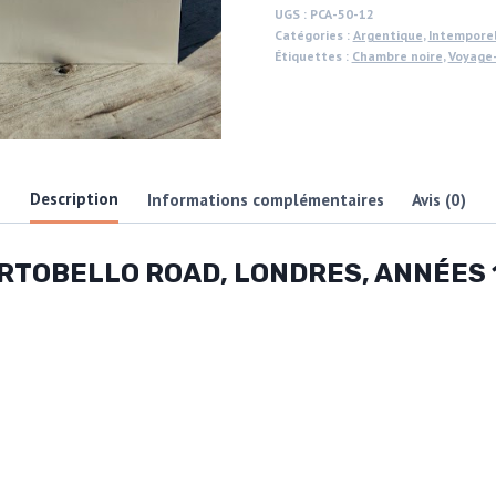
à
UGS :
PCA-50-12
Catégories :
Argentique
,
Intempore
Portobello,
Étiquettes :
Chambre noire
,
Voyage
Londres,
par
Michael
Joseph
Description
Informations complémentaires
Avis (0)
RTOBELLO ROAD, LONDRES, ANNÉES 