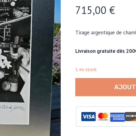
715,00
€
Tirage argentique de cham
Livraison gratuite dès 200
1 en stock
quantité
AJOUT
de
Vitrine
remplie
d'antiquités,
chez
Dodo