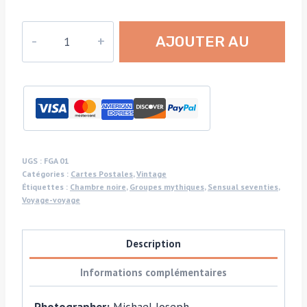
quantité
AJOUTER AU
de
Lighthouse
PANIER
party
for
Gordon's
Gin
–
UGS :
FGA 01
Catégories :
Cartes Postales
,
Vintage
Alcohol
Étiquettes :
Chambre noire
,
Groupes mythiques
,
Sensual seventies
,
Advertising
Voyage-voyage
Group
Scene
Description
Postcard
by
Informations complémentaires
Michael