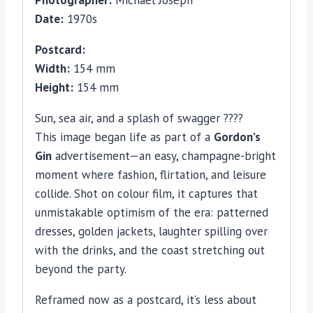
Photographer:
Michael Joseph
Joseph
Date:
1970s
Postcard:
Width:
154 mm
Height:
154 mm
Sun, sea air, and a splash of swagger ????
This image began life as part of a
Gordon’s
Gin
advertisement—an easy, champagne-bright
moment where fashion, flirtation, and leisure
collide. Shot on colour film, it captures that
unmistakable optimism of the era: patterned
dresses, golden jackets, laughter spilling over
with the drinks, and the coast stretching out
beyond the party.
Reframed now as a postcard, it’s less about