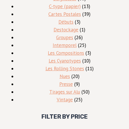
produits
13
C-type (papier)
13
produits
39
Cartes Postales
39
3
produits
Débuts
3
produits
1
Destockage
1
26
produit
Groupes
26
produits
25
Intemporel
25
produits
3
Les Compositions
3
10
produits
Les Cyanotypes
10
produits
11
Les Rolling Stones
11
20
produits
Nues
20
produits
9
Presse
9
produits
50
Tirages sur Alu
50
25
produits
Vintage
25
produits
FILTER BY PRICE