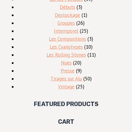
3
produits
Débuts
3
produits
1
Destockage
1
26
produit
Groupes
26
produits
25
Intemporel
25
produits
3
Les Compositions
3
10
produits
Les Cyanotypes
10
produits
11
Les Rolling Stones
11
20
produits
Nues
20
produits
9
Presse
9
produits
50
Tirages sur Alu
50
25
produits
Vintage
25
produits
FEATURED PRODUCTS
CART