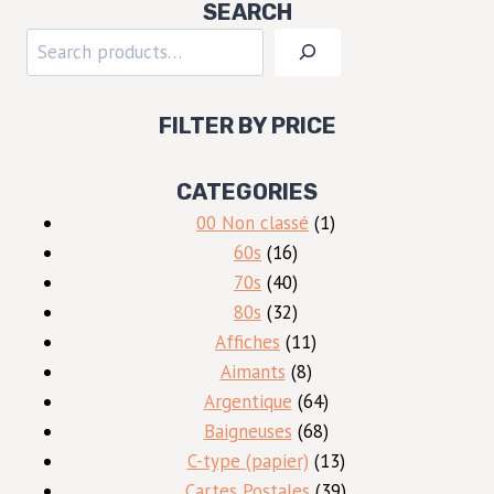
SEARCH
Rechercher
FILTER BY PRICE
CATEGORIES
1
00 Non classé
1
16
produit
60s
16
produits
40
70s
40
produits
32
80s
32
produits
11
Affiches
11
8
produits
Aimants
8
produits
64
Argentique
64
produits
68
Baigneuses
68
produits
13
C-type (papier)
13
produits
39
Cartes Postales
39