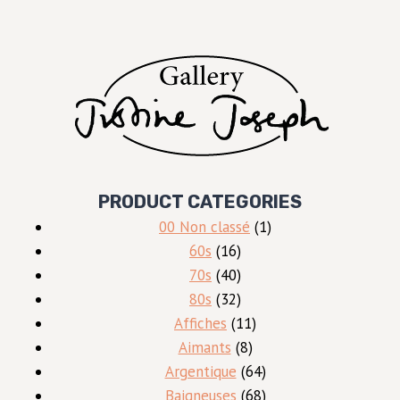
PRODUCT CATEGORIES
1
00 Non classé
1
16
produit
60s
16
produits
40
70s
40
produits
32
80s
32
produits
11
Affiches
11
8
produits
Aimants
8
produits
64
Argentique
64
produits
68
Baigneuses
68