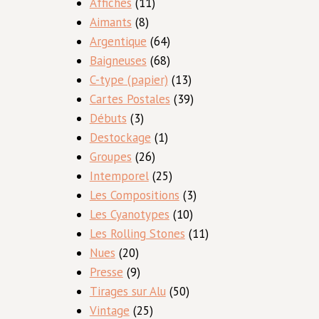
produits
11
Affiches
11
8
produits
Aimants
8
produits
64
Argentique
64
produits
68
Baigneuses
68
produits
13
C-type (papier)
13
produits
39
Cartes Postales
39
3
produits
Débuts
3
produits
1
Destockage
1
26
produit
Groupes
26
produits
25
Intemporel
25
produits
3
Les Compositions
3
10
produits
Les Cyanotypes
10
produits
11
Les Rolling Stones
11
20
produits
Nues
20
produits
9
Presse
9
produits
50
Tirages sur Alu
50
25
produits
Vintage
25