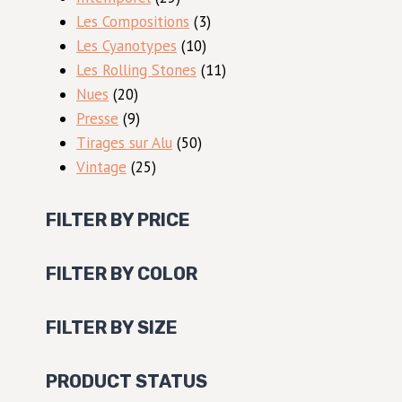
produits
3
Les Compositions
3
10
produits
Les Cyanotypes
10
produits
11
Les Rolling Stones
11
20
produits
Nues
20
produits
9
Presse
9
produits
50
Tirages sur Alu
50
25
produits
Vintage
25
produits
FILTER BY PRICE
FILTER BY COLOR
FILTER BY SIZE
PRODUCT STATUS