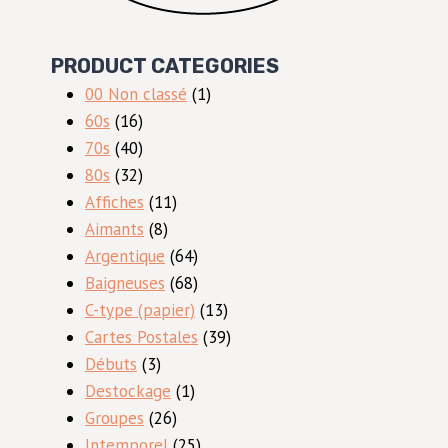
PRODUCT CATEGORIES
1
00 Non classé
1
16
produit
60s
16
produits
40
70s
40
produits
32
80s
32
produits
11
Affiches
11
8
produits
Aimants
8
produits
64
Argentique
64
produits
68
Baigneuses
68
produits
13
C-type (papier)
13
produits
39
Cartes Postales
39
3
produits
Débuts
3
produits
1
Destockage
1
26
produit
Groupes
26
produits
25
Intemporel
25