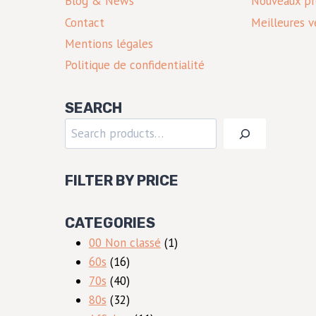
Blog & News
Nouveaux pr
Contact
Meilleures v
Mentions légales
Politique de confidentialité
SEARCH
Rechercher
FILTER BY PRICE
CATEGORIES
1
00 Non classé
1
16
produit
60s
16
produits
40
70s
40
produits
32
80s
32