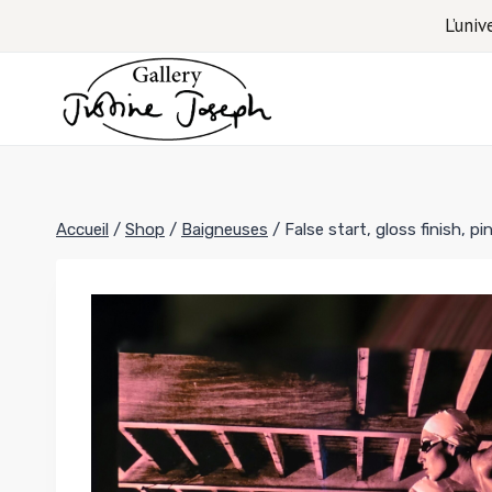
Aller
L’univ
au
contenu
Accueil
/
Shop
/
Baigneuses
/
False start, gloss finish, 