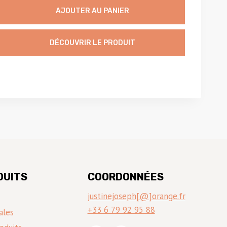
initial
actuel
AJOUTER AU PANIER
était :
est :
1325,00 €.
975,00 €.
DÉCOUVRIR LE PRODUIT
DUITS
COORDONNÉES
justinejoseph[@]orange.fr
+33 6 79 92 95 88
ales