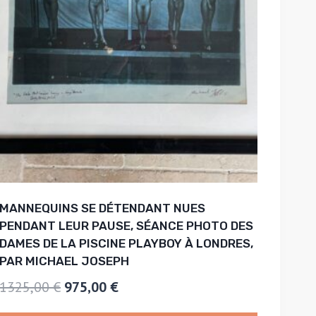
MANNEQUINS SE DÉTENDANT NUES
PENDANT LEUR PAUSE, SÉANCE PHOTO DES
DAMES DE LA PISCINE PLAYBOY À LONDRES,
PAR MICHAEL JOSEPH
Le
Le
1325,00
€
975,00
€
prix
prix