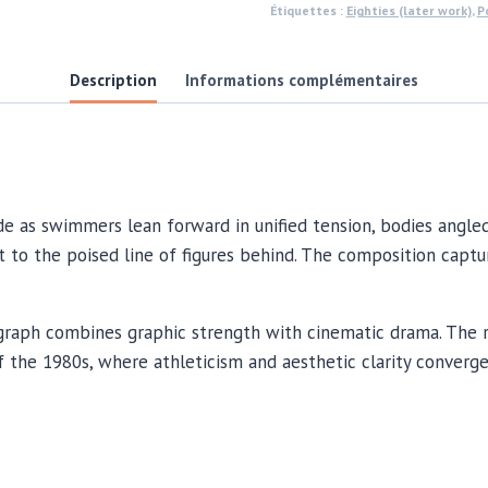
Étiquettes :
Eighties (later work)
,
P
on
aluminium,
Description
Informations complémentaires
photo
by
Michael
Joseph
 as swimmers lean forward in unified tension, bodies angled 
t to the poised line of figures behind. The composition capt
raph combines graphic strength with cinematic drama. The re
of the 1980s, where athleticism and aesthetic clarity converge