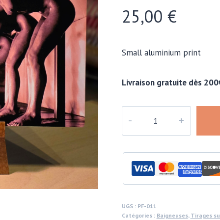
25,00
€
Small aluminium print
Livraison gratuite dès 200
quantité
de
False
start,
gloss
finish,
pinkey-
red
UGS :
PF-011
Catégories :
Baigneuses
,
Tirages su
print