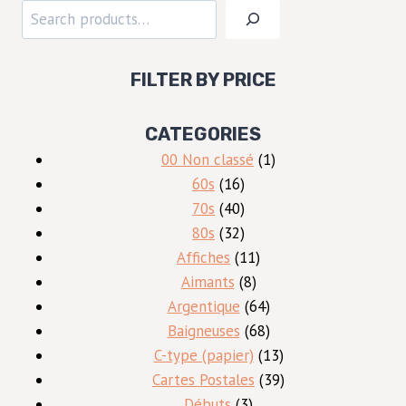
Rechercher
FILTER BY PRICE
CATEGORIES
1
00 Non classé
1
16
produit
60s
16
produits
40
70s
40
produits
32
80s
32
produits
11
Affiches
11
8
produits
Aimants
8
produits
64
Argentique
64
produits
68
Baigneuses
68
produits
13
C-type (papier)
13
produits
39
Cartes Postales
39
3
produits
Débuts
3