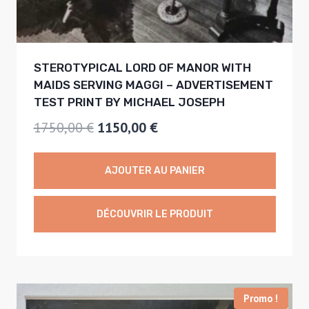
7
0
5
0
,
STEROTYPICAL LORD OF MANOR WITH
0
€
MAIDS SERVING MAGGI – ADVERTISEMENT
0
.
TEST PRINT BY MICHAEL JOSEPH
L
L
1750,00
€
1150,00
€
€
e
e
.
p
p
AJOUTER AU PANIER
r
r
i
i
DÉCOUVRIR LE PRODUIT
x
x
i
a
n
c
Promo !
i
t