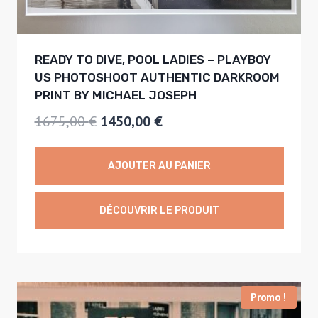
0
0
,
READY TO DIVE, POOL LADIES – PLAYBOY
0
€
US PHOTOSHOOT AUTHENTIC DARKROOM
0
.
PRINT BY MICHAEL JOSEPH
L
L
1675,00
€
1450,00
€
€
e
e
.
p
p
AJOUTER AU PANIER
r
r
i
i
DÉCOUVRIR LE PRODUIT
x
x
i
a
n
c
Promo !
i
t