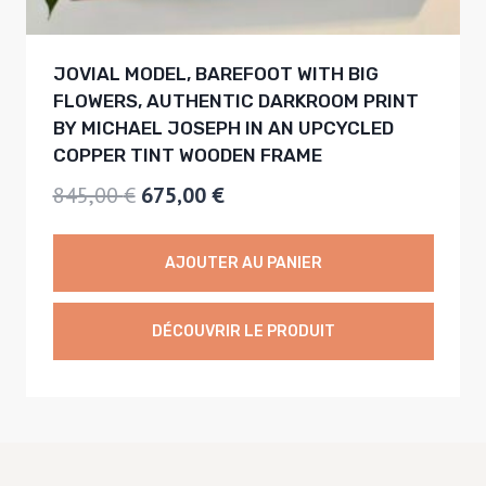
5
,
€
JOVIAL MODEL, BAREFOOT WITH BIG
0
.
FLOWERS, AUTHENTIC DARKROOM PRINT
0
BY MICHAEL JOSEPH IN AN UPCYCLED
COPPER TINT WOODEN FRAME
€
L
L
845,00
€
675,00
€
.
e
e
p
p
AJOUTER AU PANIER
r
r
i
i
DÉCOUVRIR LE PRODUIT
x
x
i
a
n
c
i
t