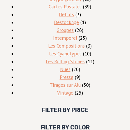
,
produits
39
Cartes Postales
39
3
produits
0
€
Débuts
3
produits
1
Destockage
1
0
.
26
produit
Groupes
26
produits
25
Intemporel
25
€
produits
3
Les Compositions
3
.
10
produits
Les Cyanotypes
10
produits
11
Les Rolling Stones
11
20
produits
Nues
20
produits
9
Presse
9
produits
50
Tirages sur Alu
50
25
produits
Vintage
25
produits
FILTER BY PRICE
FILTER BY COLOR