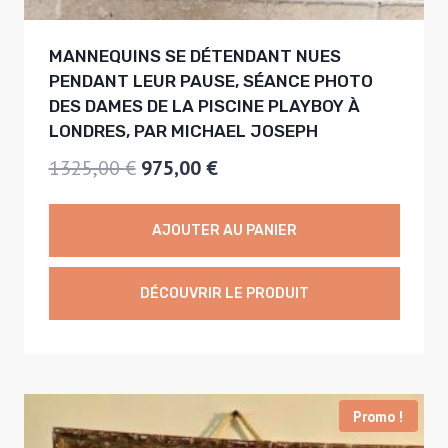
,
€
MANNEQUINS SE DÉTENDANT NUES
0
.
PENDANT LEUR PAUSE, SÉANCE PHOTO
0
DES DAMES DE LA PISCINE PLAYBOY À
LONDRES, PAR MICHAEL JOSEPH
€
L
L
1325,00
€
975,00
€
.
e
e
p
p
AJOUTER AU PANIER
r
r
i
i
DÉCOUVRIR LE PRODUIT
x
x
i
a
n
c
Promo !
i
t