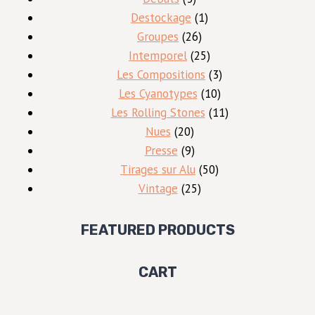
produits
1
Destockage
1
26
produit
Groupes
26
produits
25
Intemporel
25
produits
3
Les Compositions
3
10
produits
Les Cyanotypes
10
produits
11
Les Rolling Stones
11
20
produits
Nues
20
produits
9
Presse
9
produits
50
Tirages sur Alu
50
25
produits
Vintage
25
produits
FEATURED PRODUCTS
CART