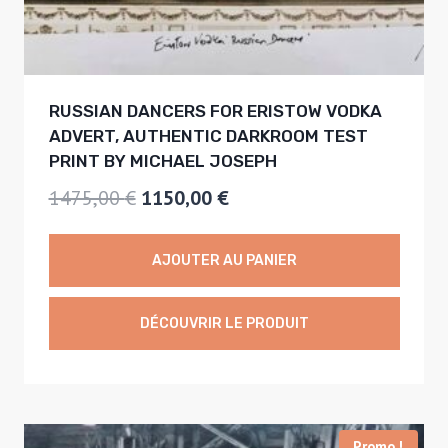
RUSSIAN DANCERS FOR ERISTOW VODKA
ADVERT, AUTHENTIC DARKROOM TEST
PRINT BY MICHAEL JOSEPH
L
L
1475,00
€
1150,00
€
e
e
p
p
AJOUTER AU PANIER
r
r
i
i
DÉCOUVRIR LE PRODUIT
x
x
i
a
n
c
Promo !