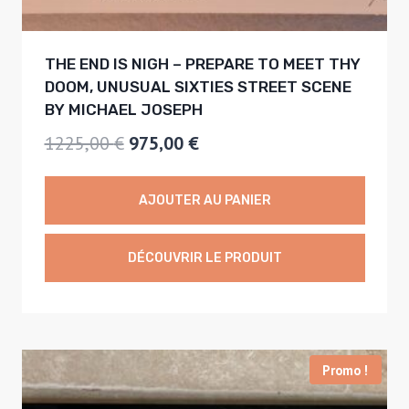
5
0
,
THE END IS NIGH – PREPARE TO MEET THY
0
€
DOOM, UNUSUAL SIXTIES STREET SCENE
0
.
BY MICHAEL JOSEPH
L
L
1225,00
€
975,00
€
€
e
e
.
p
p
AJOUTER AU PANIER
r
r
i
i
DÉCOUVRIR LE PRODUIT
x
x
i
a
n
c
Promo !
i
t
t
u