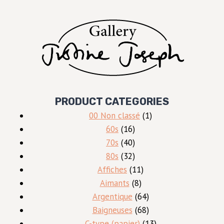
PRODUCT CATEGORIES
1
00 Non classé
1
16
produit
60s
16
produits
40
70s
40
produits
32
80s
32
produits
11
Affiches
11
8
produits
Aimants
8
produits
64
Argentique
64
produits
68
Baigneuses
68
produits
13
C-type (papier)
13