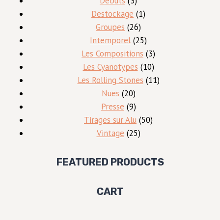
Débuts
3
produits
1
Destockage
1
26
produit
Groupes
26
produits
25
Intemporel
25
produits
3
Les Compositions
3
10
produits
Les Cyanotypes
10
produits
11
Les Rolling Stones
11
20
produits
Nues
20
produits
9
Presse
9
produits
50
Tirages sur Alu
50
25
produits
Vintage
25
produits
FEATURED PRODUCTS
CART