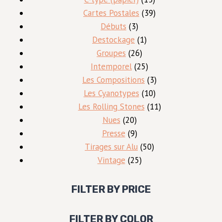
produits
39
Cartes Postales
39
3
produits
Débuts
3
produits
1
Destockage
1
26
produit
Groupes
26
produits
25
Intemporel
25
produits
3
Les Compositions
3
10
produits
Les Cyanotypes
10
produits
11
Les Rolling Stones
11
20
produits
Nues
20
produits
9
Presse
9
produits
50
Tirages sur Alu
50
25
produits
Vintage
25
produits
FILTER BY PRICE
FILTER BY COLOR