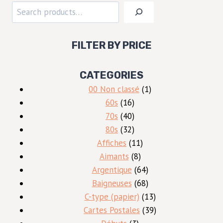
Rechercher
FILTER BY PRICE
CATEGORIES
1
00 Non classé
1
16
produit
60s
16
produits
40
70s
40
produits
32
80s
32
produits
11
Affiches
11
8
produits
Aimants
8
produits
64
Argentique
64
produits
68
Baigneuses
68
produits
13
C-type (papier)
13
produits
39
Cartes Postales
39
3
produits