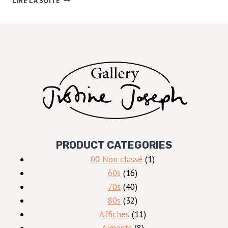
LIRE LA SUITE
NUE
ENTOURÉE
DE
MOUTONS
PRODUCT CATEGORIES
1
00 Non classé
1
16
produit
60s
16
produits
40
70s
40
produits
32
80s
32
produits
11
Affiches
11
8
produits