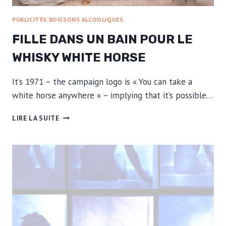
PUBLICITÉS BOISSONS ALCOOLIQUES
FILLE DANS UN BAIN POUR LE
WHISKY WHITE HORSE
It’s 1971 – the campaign logo is « You can take a
white horse anywhere » – implying that it’s possible…
FILLE
LIRE LA SUITE
DANS
UN
BAIN
POUR
LE
WHISKY
WHITE
HORSE