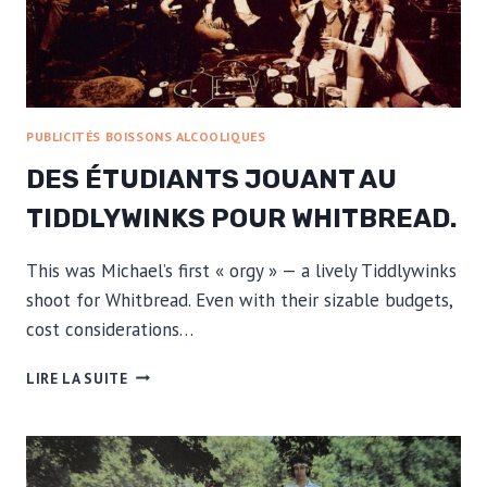
PUBLICITÉS BOISSONS ALCOOLIQUES
DES ÉTUDIANTS JOUANT AU
TIDDLYWINKS POUR WHITBREAD.
This was Michael’s first « orgy » — a lively Tiddlywinks
shoot for Whitbread. Even with their sizable budgets,
cost considerations…
DES
LIRE LA SUITE
ÉTUDIANTS
JOUANT
AU
TIDDLYWINKS
POUR