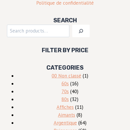
Politique de confidentialité
SEARCH
Rechercher
FILTER BY PRICE
CATEGORIES
1
00 Non classé
1
16
produit
60s
16
produits
40
70s
40
produits
32
80s
32
produits
11
Affiches
11
8
produits
Aimants
8
produits
64
Argentique
64