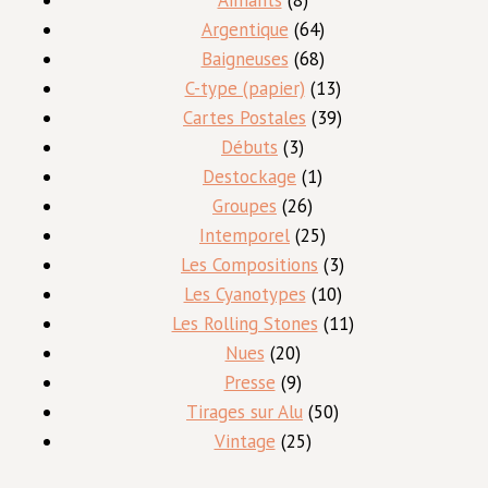
Aimants
8
produits
64
Argentique
64
produits
68
Baigneuses
68
produits
13
C-type (papier)
13
produits
39
Cartes Postales
39
3
produits
Débuts
3
produits
1
Destockage
1
26
produit
Groupes
26
produits
25
Intemporel
25
produits
3
Les Compositions
3
10
produits
Les Cyanotypes
10
produits
11
Les Rolling Stones
11
20
produits
Nues
20
produits
9
Presse
9
produits
50
Tirages sur Alu
50
25
produits
Vintage
25
produits