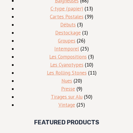
produits
68
Baigneuses
68
produits
13
C-type (papier)
13
produits
39
Cartes Postales
39
3
produits
Débuts
3
produits
1
Destockage
1
26
produit
Groupes
26
produits
25
Intemporel
25
produits
3
Les Compositions
3
10
produits
Les Cyanotypes
10
produits
11
Les Rolling Stones
11
20
produits
Nues
20
produits
9
Presse
9
produits
50
Tirages sur Alu
50
25
produits
Vintage
25
produits
FEATURED PRODUCTS