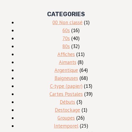
CATEGORIES
1
00 Non classé
1
16
produit
60s
16
produits
40
70s
40
produits
32
80s
32
produits
11
Affiches
11
8
produits
Aimants
8
produits
64
Argentique
64
produits
68
Baigneuses
68
produits
13
C-type (papier)
13
produits
39
Cartes Postales
39
3
produits
Débuts
3
produits
1
Destockage
1
26
produit
Groupes
26
produits
25
Intemporel
25