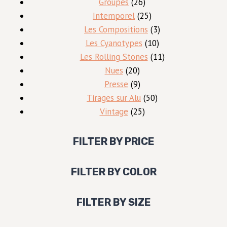
26
produit
Groupes
26
produits
25
Intemporel
25
produits
3
Les Compositions
3
10
produits
Les Cyanotypes
10
produits
11
Les Rolling Stones
11
20
produits
Nues
20
produits
9
Presse
9
produits
50
Tirages sur Alu
50
25
produits
Vintage
25
produits
FILTER BY PRICE
FILTER BY COLOR
FILTER BY SIZE