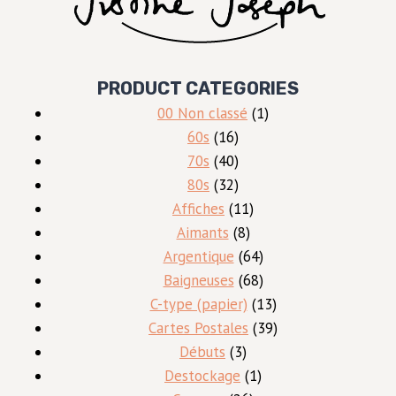
PRODUCT CATEGORIES
1
00 Non classé
1
16
produit
60s
16
produits
40
70s
40
produits
32
80s
32
produits
11
Affiches
11
8
produits
Aimants
8
produits
64
Argentique
64
produits
68
Baigneuses
68
produits
13
C-type (papier)
13
produits
39
Cartes Postales
39
3
produits
Débuts
3
produits
1
Destockage
1