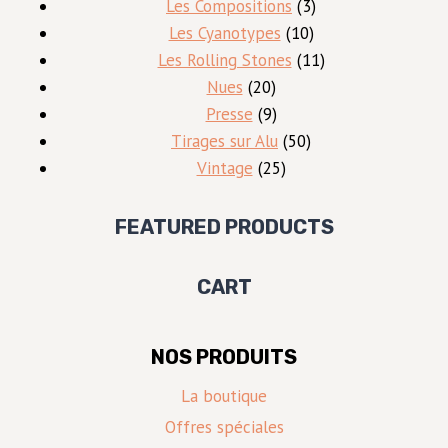
produits
3
Les Compositions
3
10
produits
Les Cyanotypes
10
produits
11
Les Rolling Stones
11
20
produits
Nues
20
produits
9
Presse
9
produits
50
Tirages sur Alu
50
25
produits
Vintage
25
produits
FEATURED PRODUCTS
CART
NOS PRODUITS
La boutique
Offres spéciales