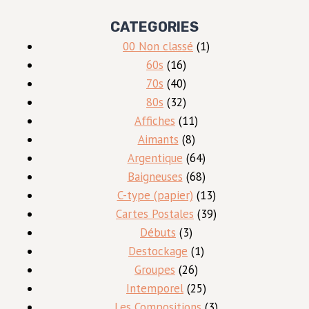
CATEGORIES
1
00 Non classé
1
16
produit
60s
16
produits
40
70s
40
produits
32
80s
32
produits
11
Affiches
11
8
produits
Aimants
8
produits
64
Argentique
64
produits
68
Baigneuses
68
produits
13
C-type (papier)
13
produits
39
Cartes Postales
39
3
produits
Débuts
3
produits
1
Destockage
1
26
produit
Groupes
26
produits
25
Intemporel
25
produits
3
Les Compositions
3