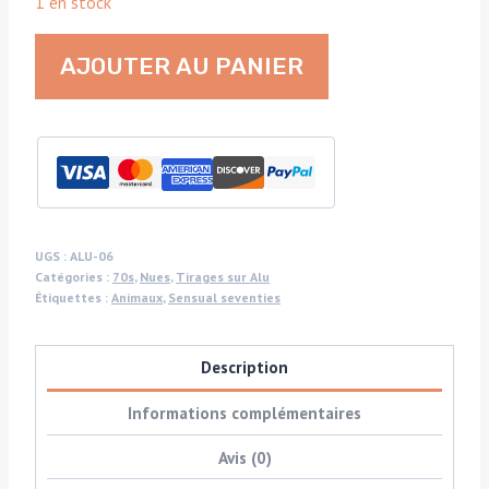
1 en stock
quantité
AJOUTER AU PANIER
de
Jeune
femme
dans
son
bain
avec
UGS :
ALU-06
Catégories :
70s
,
Nues
,
Tirages sur Alu
White
Étiquettes :
Animaux
,
Sensual seventies
Horse
derrière,
Description
tirage
sur
Informations complémentaires
aluminium,
Avis (0)
par
Michael