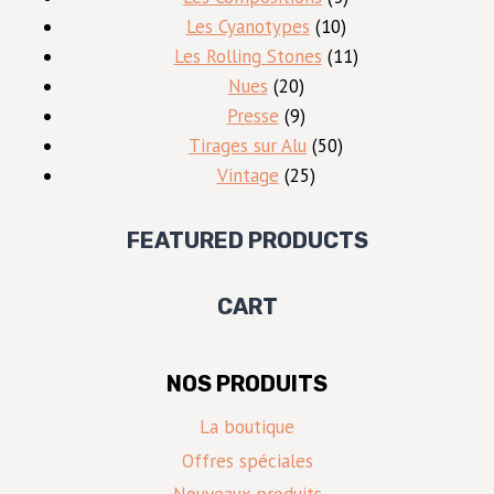
10
produits
Les Cyanotypes
10
produits
11
Les Rolling Stones
11
20
produits
Nues
20
produits
9
Presse
9
produits
50
Tirages sur Alu
50
25
produits
Vintage
25
produits
FEATURED PRODUCTS
CART
NOS PRODUITS
La boutique
Offres spéciales
Nouveaux produits