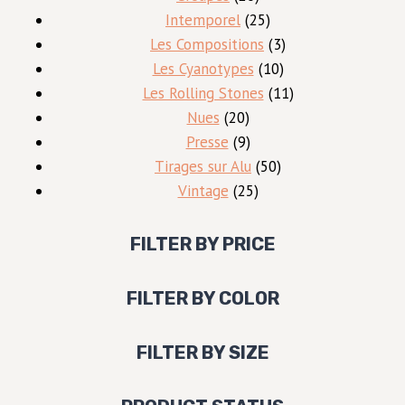
produits
25
Intemporel
25
produits
3
Les Compositions
3
10
produits
Les Cyanotypes
10
produits
11
Les Rolling Stones
11
20
produits
Nues
20
produits
9
Presse
9
produits
50
Tirages sur Alu
50
25
produits
Vintage
25
produits
FILTER BY PRICE
FILTER BY COLOR
FILTER BY SIZE