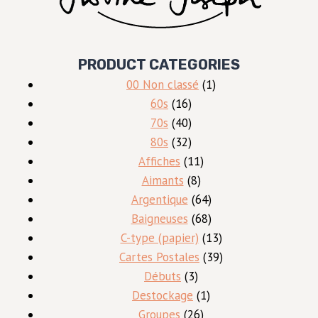
PRODUCT CATEGORIES
1
00 Non classé
1
16
produit
60s
16
produits
40
70s
40
produits
32
80s
32
produits
11
Affiches
11
8
produits
Aimants
8
produits
64
Argentique
64
produits
68
Baigneuses
68
produits
13
C-type (papier)
13
produits
39
Cartes Postales
39
3
produits
Débuts
3
produits
1
Destockage
1
26
produit
Groupes
26