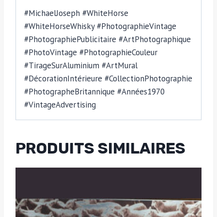
#MichaelJoseph #WhiteHorse
#WhiteHorseWhisky #PhotographieVintage
#PhotographiePublicitaire #ArtPhotographique
#PhotoVintage #PhotographieCouleur
#TirageSurAluminium #ArtMural
#DécorationIntérieure #CollectionPhotographie
#PhotographeBritannique #Années1970
#VintageAdvertising
PRODUITS SIMILAIRES