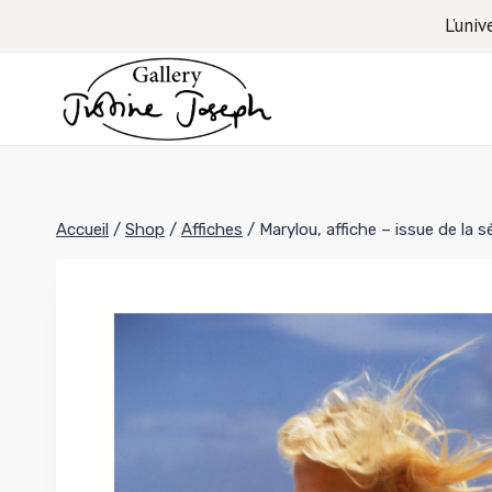
Aller
L’univ
au
contenu
Accueil
/
Shop
/
Affiches
/
Marylou, affiche – issue de l