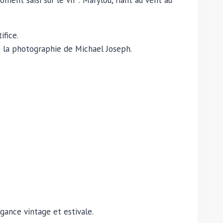
ent saisi sur le vif : Marylou, riant au vent au
ifice.
e la photographie de Michael Joseph.
gance vintage et estivale.