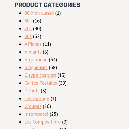
PRODUCT CATEGORIES
1
00 Non classé
1
16
produit
60s
16
produits
40
70s
40
produits
32
80s
32
produits
11
Affiches
11
8
produits
Aimants
8
produits
64
Argentique
64
produits
68
Baigneuses
68
produits
13
C-type (papier)
13
produits
39
Cartes Postales
39
3
produits
Débuts
3
produits
1
Destockage
1
26
produit
Groupes
26
produits
25
Intemporel
25
produits
3
Les Compositions
3