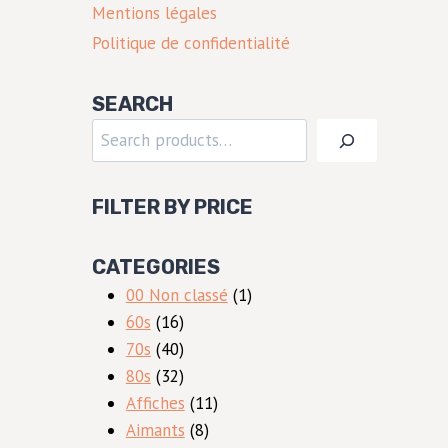
Mentions légales
Politique de confidentialité
SEARCH
Rechercher
FILTER BY PRICE
CATEGORIES
1
00 Non classé
1
16
produit
60s
16
produits
40
70s
40
produits
32
80s
32
produits
11
Affiches
11
8
produits
Aimants
8