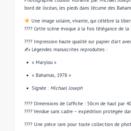
Photographie couleur vibrante par Michael Joseph, 
bord de l’océan, les pieds dans l’écume des Baham
Une image solaire, vivante, qui célèbre la libe
???? Cette scène évoque à la fois l’élégance de l
????️ Impression haute qualité sur papier d’art av
✍️ Légendes manuscrites reproduites :
« Marylou »
« Bahamas, 1978 »
Signée :
Michael Joseph
???? Dimensions de l’affiche : 50cm de haut par 4
???? Vendue sans cadre – expédition protégée dan
???? Une pièce rare pour toute collection de phot