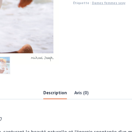
Étiquette :
Dames femmes sexy
Bahama
Beach
Blonde,
années
1970
par
Michael
Joseph
Description
Avis (0)
0