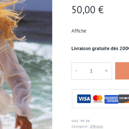
50,00
€
Affiche
Livraison gratuite dès 200
quantité
de
Marylou,
affiche
-
issue
de
la
UGS :
PE-08
Catégorie :
Affiches
série