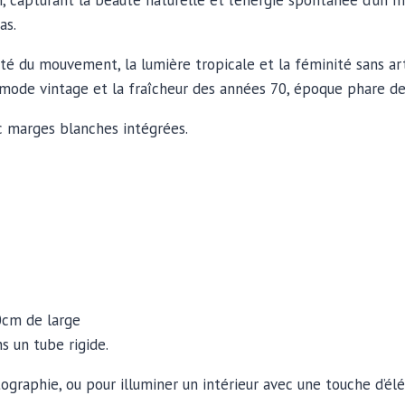
capturant la beauté naturelle et l’énergie spontanée d’un mom
as.
rté du mouvement, la lumière tropicale et la féminité sans art
a mode vintage et la fraîcheur des années 70, époque phare d
ec marges blanches intégrées.
0cm de large
s un tube rigide.
ographie, ou pour illuminer un intérieur avec une touche d’élé