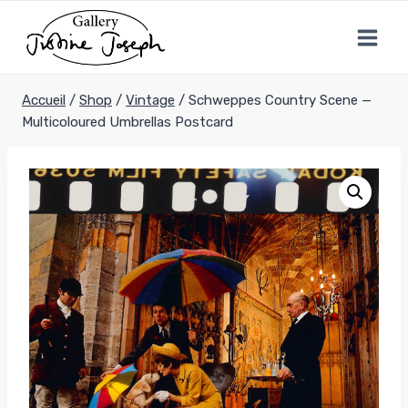
Aller
au
contenu
Accueil
/
Shop
/
Vintage
/
Schweppes Country Scene —
Multicoloured Umbrellas Postcard