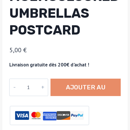
UMBRELLAS
POSTCARD
5,00
€
Livraison gratuite dès 200€ d'achat !
quantité
AJOUTER AU
de
Schweppes
PANIER
Country
Scene
—
Multicoloured