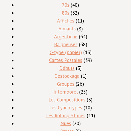
produits
40
70s
40
produits
32
80s
32
produits
11
Affiches
11
8
produits
Aimants
8
produits
64
Argentique
64
produits
68
Baigneuses
68
produits
13
C-type (papier)
13
produits
39
Cartes Postales
39
3
produits
Débuts
3
produits
1
Destockage
1
26
produit
Groupes
26
produits
25
Intemporel
25
produits
3
Les Compositions
3
10
produits
Les Cyanotypes
10
produits
11
Les Rolling Stones
11
20
produits
Nues
20
produits
9