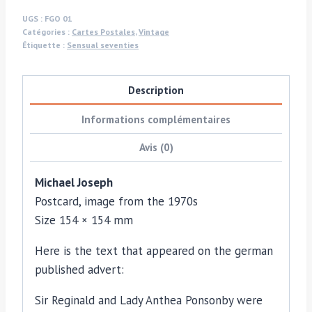
Umbrellas
UGS :
FGO 01
Catégories :
Cartes Postales
,
Vintage
Postcard
Étiquette :
Sensual seventies
Description
Informations complémentaires
Avis (0)
Michael Joseph
Postcard, image from the 1970s
Size 154 × 154 mm
Here is the text that appeared on the german
published advert:
Sir Reginald and Lady Anthea Ponsonby were