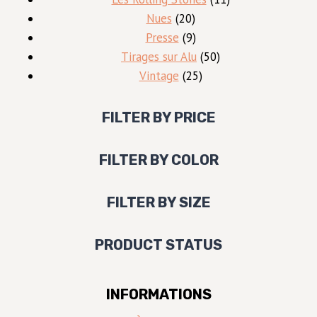
20
produits
Nues
20
produits
9
Presse
9
produits
50
Tirages sur Alu
50
25
produits
Vintage
25
produits
FILTER BY PRICE
FILTER BY COLOR
FILTER BY SIZE
PRODUCT STATUS
INFORMATIONS