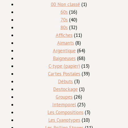
1
00 Non classé
1
16
produit
60s
16
produits
40
70s
40
produits
32
80s
32
produits
11
Affiches
11
8
produits
Aimants
8
produits
64
Argentique
64
produits
68
Baigneuses
68
produits
13
C-type (papier)
13
produits
39
Cartes Postales
39
3
produits
Débuts
3
produits
1
Destockage
1
26
produit
Groupes
26
produits
25
Intemporel
25
produits
3
Les Compositions
3
10
produits
Les Cyanotypes
10
produits
11
Les Rolling Stones
11