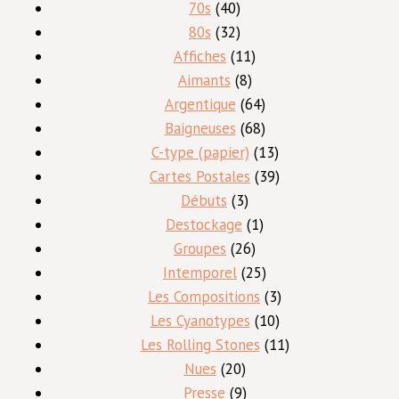
produits
40
70s
40
produits
32
80s
32
produits
11
Affiches
11
8
produits
Aimants
8
produits
64
Argentique
64
produits
68
Baigneuses
68
produits
13
C-type (papier)
13
produits
39
Cartes Postales
39
3
produits
Débuts
3
produits
1
Destockage
1
26
produit
Groupes
26
produits
25
Intemporel
25
produits
3
Les Compositions
3
10
produits
Les Cyanotypes
10
produits
11
Les Rolling Stones
11
20
produits
Nues
20
produits
9
Presse
9