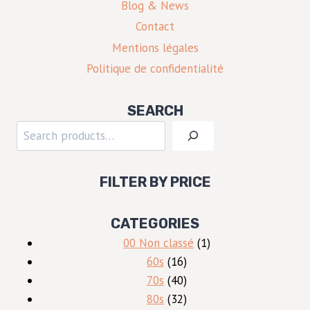
Blog & News
Contact
Mentions légales
Politique de confidentialité
SEARCH
Rechercher
FILTER BY PRICE
CATEGORIES
1
00 Non classé
1
16
produit
60s
16
produits
40
70s
40
produits
32
80s
32