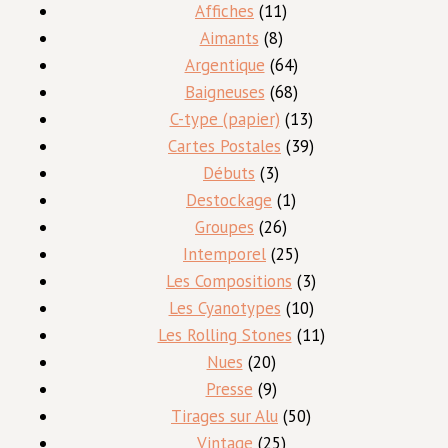
produits
11
Affiches
11
8
produits
Aimants
8
produits
64
Argentique
64
produits
68
Baigneuses
68
produits
13
C-type (papier)
13
produits
39
Cartes Postales
39
3
produits
Débuts
3
produits
1
Destockage
1
26
produit
Groupes
26
produits
25
Intemporel
25
produits
3
Les Compositions
3
10
produits
Les Cyanotypes
10
produits
11
Les Rolling Stones
11
20
produits
Nues
20
produits
9
Presse
9
produits
50
Tirages sur Alu
50
25
produits
Vintage
25