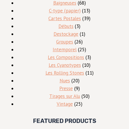
produits
68
Baigneuses
68
produits
13
C-type (papier)
13
produits
39
Cartes Postales
39
3
produits
Débuts
3
produits
1
Destockage
1
26
produit
Groupes
26
produits
25
Intemporel
25
produits
3
Les Compositions
3
10
produits
Les Cyanotypes
10
produits
11
Les Rolling Stones
11
20
produits
Nues
20
produits
9
Presse
9
produits
50
Tirages sur Alu
50
25
produits
Vintage
25
produits
FEATURED PRODUCTS