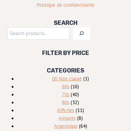
Politique de confidentialité
SEARCH
Rechercher
FILTER BY PRICE
CATEGORIES
1
00 Non classé
1
16
produit
60s
16
produits
40
70s
40
produits
32
80s
32
produits
11
Affiches
11
8
produits
Aimants
8
produits
64
Argentique
64