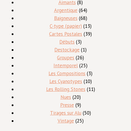
8
produits
Aimants
8
produits
64
Argentique
64
produits
68
Baigneuses
68
produits
13
C-type (papier)
13
produits
39
Cartes Postales
39
3
produits
Débuts
3
produits
1
Destockage
1
26
produit
Groupes
26
produits
25
Intemporel
25
produits
3
Les Compositions
3
10
produits
Les Cyanotypes
10
produits
11
Les Rolling Stones
11
20
produits
Nues
20
produits
9
Presse
9
produits
50
Tirages sur Alu
50
25
produits
Vintage
25
produits