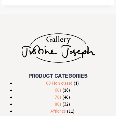
PRODUCT CATEGORIES
1
00 Non classé
1
16
produit
60s
16
produits
40
70s
40
produits
32
80s
32
produits
11
Affiches
11