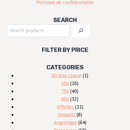
Politique de confidentialité
SEARCH
Rechercher
FILTER BY PRICE
CATEGORIES
1
00 Non classé
1
16
produit
60s
16
produits
40
70s
40
produits
32
80s
32
produits
11
Affiches
11
8
produits
Aimants
8
produits
64
Argentique
64
produits
68