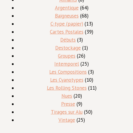
produits
64
Argentique
64
produits
68
Baigneuses
68
produits
13
C-type (papier)
13
produits
39
Cartes Postales
39
3
produits
Débuts
3
produits
1
Destockage
1
26
produit
Groupes
26
produits
25
Intemporel
25
produits
3
Les Compositions
3
10
produits
Les Cyanotypes
10
produits
11
Les Rolling Stones
11
20
produits
Nues
20
produits
9
Presse
9
produits
50
Tirages sur Alu
50
25
produits
Vintage
25
produits