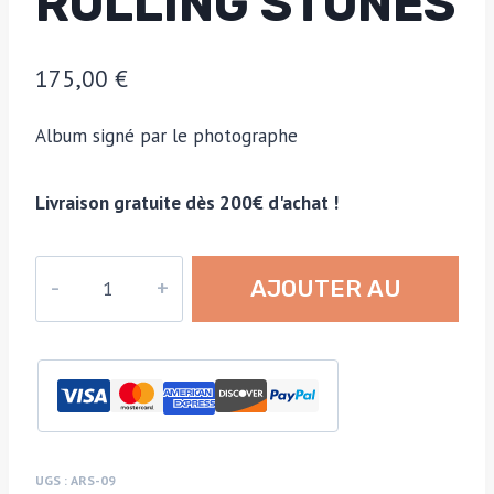
ROLLING STONES
175,00
€
Album signé par le photographe
Livraison gratuite dès 200€ d'achat !
quantité
AJOUTER AU
de
Album
PANIER
«
Beggars
Banquet
»
–
UGS :
ARS-09