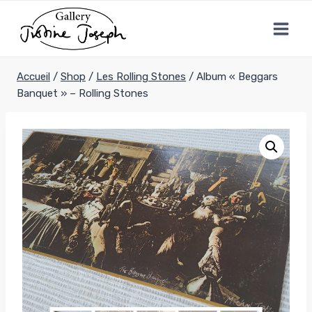
Aller
au
contenu
Accueil
/
Shop
/
Les Rolling Stones
/
Album « Beggars
Banquet » – Rolling Stones