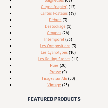
Baigneuses
68
produits
13
C-type (papier)
13
produits
39
Cartes Postales
39
3
produits
Débuts
3
produits
1
Destockage
1
26
produit
Groupes
26
produits
25
Intemporel
25
produits
3
Les Compositions
3
10
produits
Les Cyanotypes
10
produits
11
Les Rolling Stones
11
20
produits
Nues
20
produits
9
Presse
9
produits
50
Tirages sur Alu
50
25
produits
Vintage
25
produits
FEATURED PRODUCTS