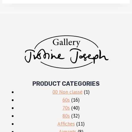
PRODUCT CATEGORIES
1
00 Non classé
1
16
produit
60s
16
produits
40
70s
40
produits
32
80s
32
produits
11
Affiches
11
8
produits
Aimants
8