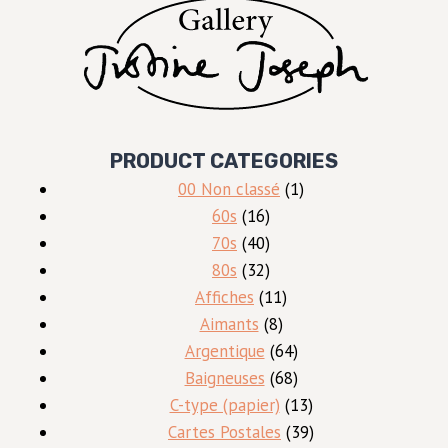
PRODUCT CATEGORIES
1
00 Non classé
1
16
produit
60s
16
produits
40
70s
40
produits
32
80s
32
produits
11
Affiches
11
8
produits
Aimants
8
produits
64
Argentique
64
produits
68
Baigneuses
68
produits
13
C-type (papier)
13
produits
39
Cartes Postales
39