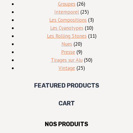
26
produit
Groupes
26
produits
25
Intemporel
25
produits
3
Les Compositions
3
10
produits
Les Cyanotypes
10
produits
11
Les Rolling Stones
11
20
produits
Nues
20
produits
9
Presse
9
produits
50
Tirages sur Alu
50
25
produits
Vintage
25
produits
FEATURED PRODUCTS
CART
NOS PRODUITS