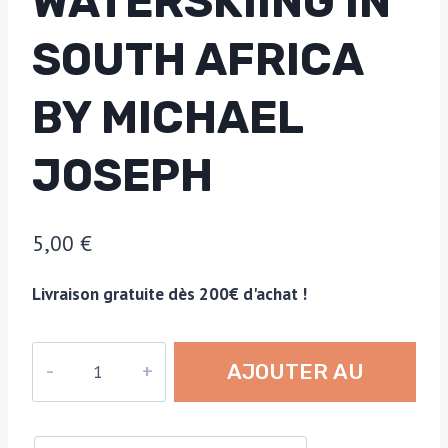
WATERSKIING IN
SOUTH AFRICA
BY MICHAEL
JOSEPH
5,00
€
Livraison gratuite dès 200€ d'achat !
quantité
AJOUTER AU
de
"Cutting
PANIER
the