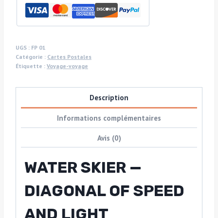
Wake",
Ronnie
Spiegel
Waterskiing
UGS :
FP 01
Catégorie :
Cartes Postales
in
Étiquette :
Voyage-voyage
South
Africa
Description
by
Michael
Informations complémentaires
Joseph
Avis (0)
WATER SKIER —
DIAGONAL OF SPEED
AND LIGHT