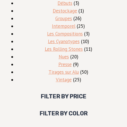
3
produits
Débuts
3
produits
1
Destockage
1
26
produit
Groupes
26
produits
25
Intemporel
25
produits
3
Les Compositions
3
10
produits
Les Cyanotypes
10
produits
11
Les Rolling Stones
11
20
produits
Nues
20
produits
9
Presse
9
produits
50
Tirages sur Alu
50
25
produits
Vintage
25
produits
FILTER BY PRICE
FILTER BY COLOR