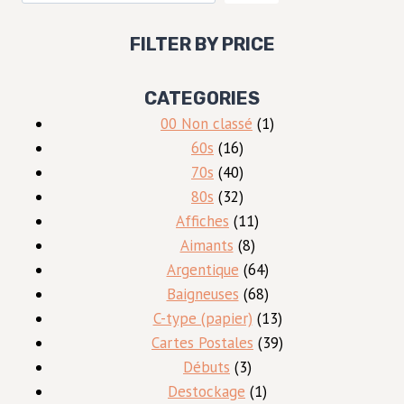
FILTER BY PRICE
CATEGORIES
1
00 Non classé
1
16
produit
60s
16
produits
40
70s
40
produits
32
80s
32
produits
11
Affiches
11
8
produits
Aimants
8
produits
64
Argentique
64
produits
68
Baigneuses
68
produits
13
C-type (papier)
13
produits
39
Cartes Postales
39
3
produits
Débuts
3
produits
1
Destockage
1