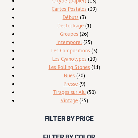
produits
13
C-type (papier)
13
produits
39
Cartes Postales
39
3
produits
Débuts
3
produits
1
Destockage
1
26
produit
Groupes
26
produits
25
Intemporel
25
produits
3
Les Compositions
3
10
produits
Les Cyanotypes
10
produits
11
Les Rolling Stones
11
20
produits
Nues
20
produits
9
Presse
9
produits
50
Tirages sur Alu
50
25
produits
Vintage
25
produits
FILTER BY PRICE
FILTER BY COLOR