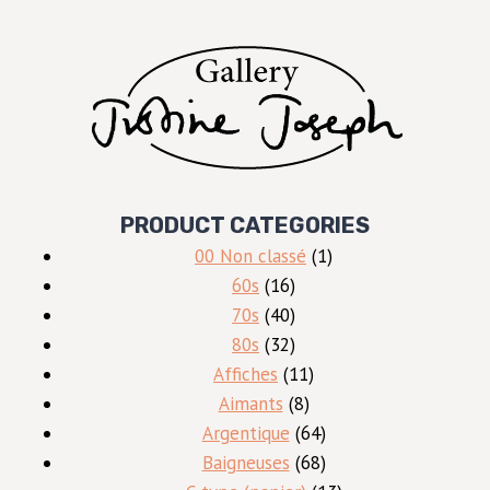
PRODUCT CATEGORIES
1
00 Non classé
1
16
produit
60s
16
produits
40
70s
40
produits
32
80s
32
produits
11
Affiches
11
8
produits
Aimants
8
produits
64
Argentique
64
produits
68
Baigneuses
68