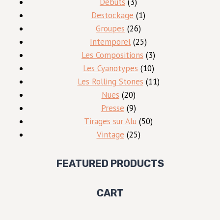
3
produits
Débuts
3
produits
1
Destockage
1
26
produit
Groupes
26
produits
25
Intemporel
25
produits
3
Les Compositions
3
10
produits
Les Cyanotypes
10
produits
11
Les Rolling Stones
11
20
produits
Nues
20
produits
9
Presse
9
produits
50
Tirages sur Alu
50
25
produits
Vintage
25
produits
FEATURED PRODUCTS
CART