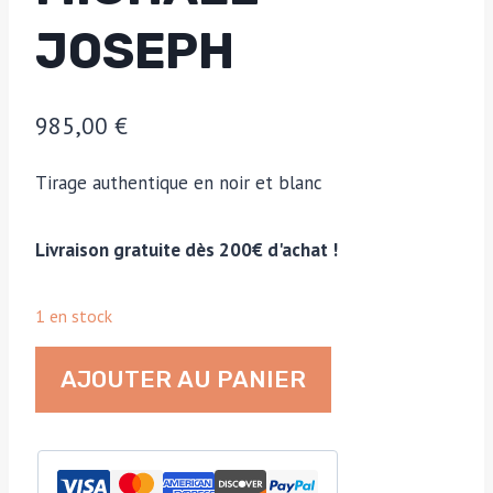
JOSEPH
985,00
€
Tirage authentique en noir et blanc
Livraison gratuite dès 200€ d'achat !
1 en stock
quantité
AJOUTER AU PANIER
de
Dames
de
la