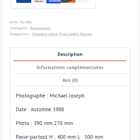
piscine
«
Faux
UGS :
PL-002
Catégorie :
Baigneuses
départ
Étiquettes :
Chambre noire
,
Pool Ladies Piscine
»,
plongeur
Description
flou
en
Informations complémentaires
noir
Avis (0)
et
blanc,
Photographe : Michael Joseph
de
la
Date : Automne 1988
séance
photo
Photo : 390 mm 270 mm
Playboy
Passe-partout H : 400 mm L : 500 mm
Interview,