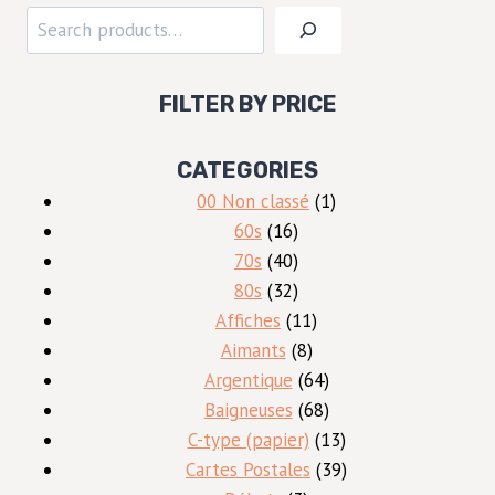
Rechercher
FILTER BY PRICE
CATEGORIES
1
00 Non classé
1
16
produit
60s
16
produits
40
70s
40
produits
32
80s
32
produits
11
Affiches
11
8
produits
Aimants
8
produits
64
Argentique
64
produits
68
Baigneuses
68
produits
13
C-type (papier)
13
produits
39
Cartes Postales
39