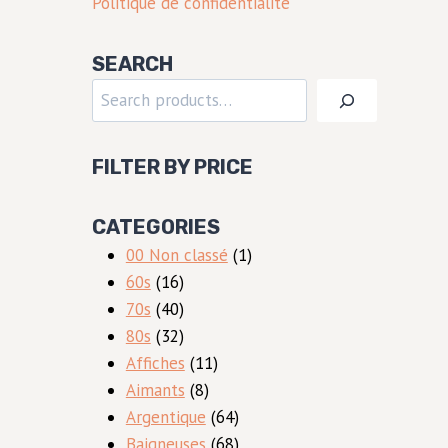
Politique de confidentialité
SEARCH
Rechercher
FILTER BY PRICE
CATEGORIES
1
00 Non classé
1
16
produit
60s
16
produits
40
70s
40
produits
32
80s
32
produits
11
Affiches
11
8
produits
Aimants
8
produits
64
Argentique
64
produits
68
Baigneuses
68