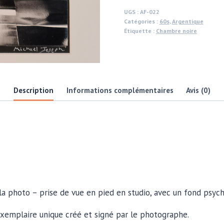
façon
UGS :
AF-022
Catégories :
60s
,
Argentique
disco,
Étiquette :
Chambre noire
dansant
avec
la
main
Description
Informations complémentaires
Avis (0)
tendue
vers
l’objectif
–
tirage
argentique
authentique
par
la photo – prise de vue en pied en studio, avec un fond psych
Michael
Joseph
exemplaire unique créé et signé par le photographe.