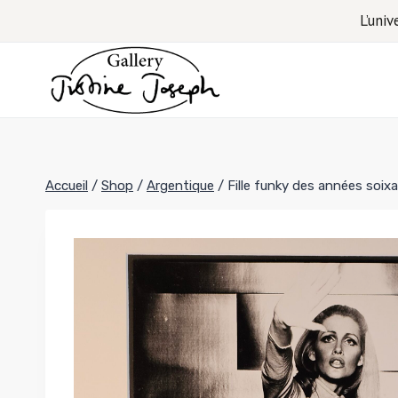
Aller
L’univ
au
contenu
Accueil
/
Shop
/
Argentique
/
Fille funky des années soix