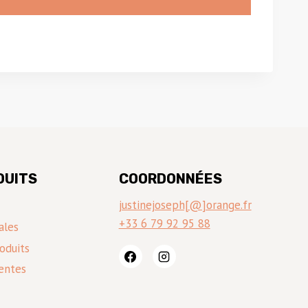
DUITS
COORDONNÉES
justinejoseph[@]orange.fr
+33 6 79 92 95 88
ales
oduits
entes