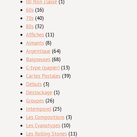
1
00 Non classé
1
16
produit
60s
16
produits
40
70s
40
produits
32
80s
32
produits
11
Affiches
11
8
produits
Aimants
8
produits
64
Argentique
64
produits
68
Baigneuses
68
produits
13
C-type (papier)
13
produits
39
Cartes Postales
39
3
produits
Débuts
3
produits
1
Destockage
1
26
produit
Groupes
26
produits
25
Intemporel
25
produits
3
Les Compositions
3
10
produits
Les Cyanotypes
10
produits
11
Les Rolling Stones
11