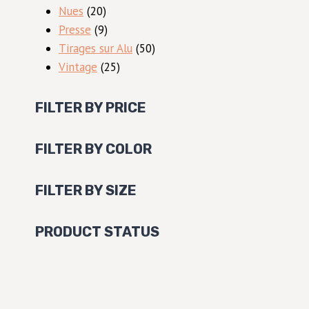
20
produits
Nues
20
produits
9
Presse
9
produits
50
Tirages sur Alu
50
25
produits
Vintage
25
produits
FILTER BY PRICE
FILTER BY COLOR
FILTER BY SIZE
PRODUCT STATUS