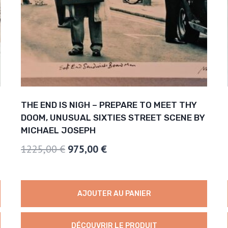
THE END IS NIGH – PREPARE TO MEET THY
DOOM, UNUSUAL SIXTIES STREET SCENE BY
MICHAEL JOSEPH
Le
Le
1225,00
€
975,00
€
prix
prix
initial
actuel
AJOUTER AU PANIER
était :
est :
1225,00 €.
975,00 €.
DÉCOUVRIR LE PRODUIT