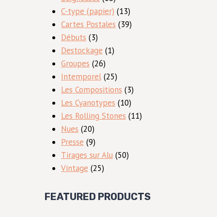
produits
13
C-type (papier)
13
produits
39
Cartes Postales
39
3
produits
Débuts
3
produits
1
Destockage
1
26
produit
Groupes
26
produits
25
Intemporel
25
produits
3
Les Compositions
3
10
produits
Les Cyanotypes
10
produits
11
Les Rolling Stones
11
20
produits
Nues
20
produits
9
Presse
9
produits
50
Tirages sur Alu
50
25
produits
Vintage
25
produits
FEATURED PRODUCTS