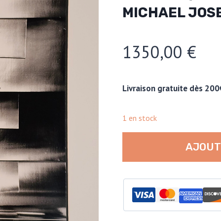
MICHAEL JOS
1350,00
€
Livraison gratuite dès 200
1 en stock
quantité
AJOUT
de
Fille
funky
des
années
soixante