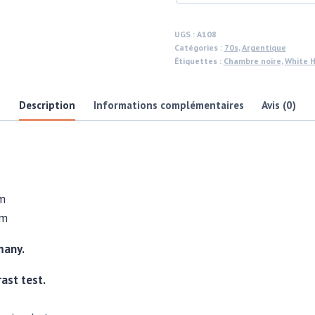
three
chefs,
UGS :
A108
Catégories :
70s
,
Argentique
Soup
Étiquettes :
Chambre noire
,
White 
tasting
in
Description
Informations complémentaires
Avis (0)
German
kitchen,
test
print
by
m
Michael
m
Joseph
many.
ast test.