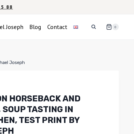
95 88
el Joseph
Blog
Contact
0
chael Joseph
N HORSEBACK AND
 SOUP TASTING IN
EN, TEST PRINT BY
EPH