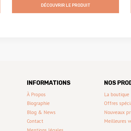
845,00 €.
675,00 €.
DÉCOUVRIR LE PRODUIT
INFORMATIONS
NOS PRO
À Propos
La boutique
Biographie
Offres spéci
Blog & News
Nouveaux pr
Contact
Meilleures v
Mentions légales