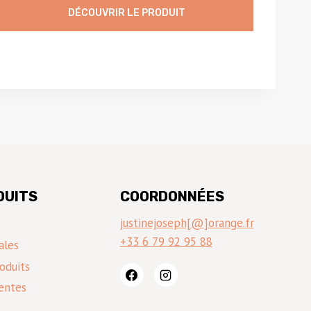
1325,00 €.
975,00 €.
DÉCOUVRIR LE PRODUIT
DUITS
COORDONNÉES
justinejoseph[@]orange.fr
+33 6 79 92 95 88
ales
oduits
entes