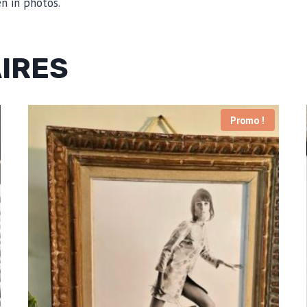
n in photos.
AIRES
Promo !