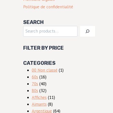
Politique de confidentialité
SEARCH
Rechercher
FILTER BY PRICE
CATEGORIES
1
00 Non classé
1
16
produit
60s
16
produits
40
70s
40
produits
32
80s
32
produits
11
Affiches
11
8
produits
Aimants
8
produits
64
Argentique
64