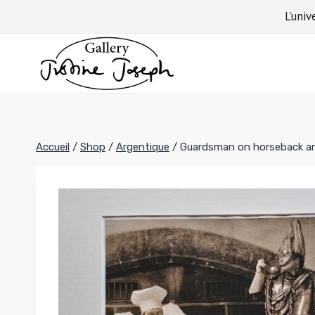
Aller
L’univ
au
contenu
Accueil
/
Shop
/
Argentique
/
Guardsman on horseback and