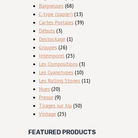
produits
68
Baigneuses
68
produits
13
C-type (papier)
13
produits
39
Cartes Postales
39
3
produits
Débuts
3
produits
1
Destockage
1
26
produit
Groupes
26
produits
25
Intemporel
25
produits
3
Les Compositions
3
10
produits
Les Cyanotypes
10
produits
11
Les Rolling Stones
11
20
produits
Nues
20
produits
9
Presse
9
produits
50
Tirages sur Alu
50
25
produits
Vintage
25
produits
FEATURED PRODUCTS