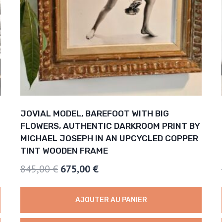
JOVIAL MODEL, BAREFOOT WITH BIG
FLOWERS, AUTHENTIC DARKROOM PRINT BY
MICHAEL JOSEPH IN AN UPCYCLED COPPER
TINT WOODEN FRAME
Le
Le
845,00
€
675,00
€
prix
prix
initial
actuel
AJOUTER AU PANIER
était :
est :