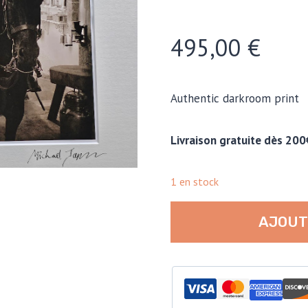
495,00
€
Authentic darkroom print
Livraison gratuite dès 200
1 en stock
quantité
AJOUT
de
Guardsman
on
horseback
and