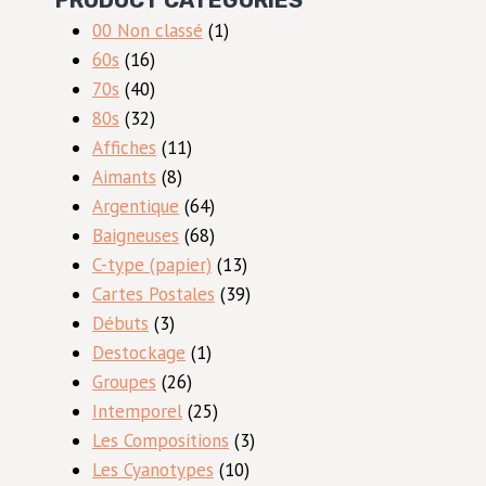
1
00 Non classé
1
16
produit
60s
16
produits
40
70s
40
produits
32
80s
32
produits
11
Affiches
11
8
produits
Aimants
8
produits
64
Argentique
64
produits
68
Baigneuses
68
produits
13
C-type (papier)
13
produits
39
Cartes Postales
39
3
produits
Débuts
3
produits
1
Destockage
1
26
produit
Groupes
26
produits
25
Intemporel
25
produits
3
Les Compositions
3
10
produits
Les Cyanotypes
10