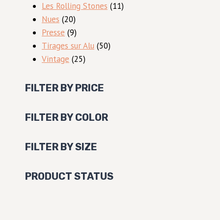
produits
11
Les Rolling Stones
11
20
produits
Nues
20
produits
9
Presse
9
produits
50
Tirages sur Alu
50
25
produits
Vintage
25
produits
FILTER BY PRICE
FILTER BY COLOR
FILTER BY SIZE
PRODUCT STATUS