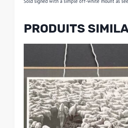
Sold signed with a simple off-white mount as see
PRODUITS SIMIL