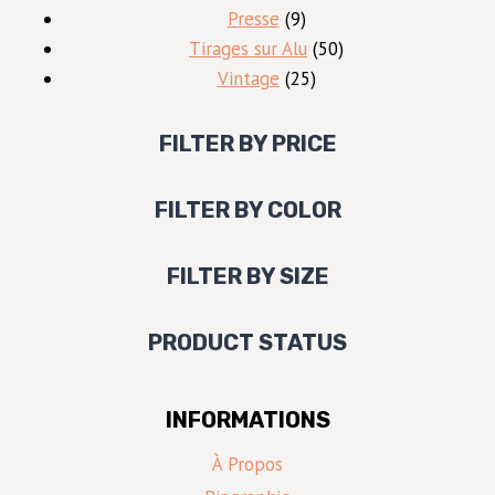
produits
9
Presse
9
produits
50
Tirages sur Alu
50
25
produits
Vintage
25
produits
FILTER BY PRICE
FILTER BY COLOR
FILTER BY SIZE
PRODUCT STATUS
INFORMATIONS
À Propos