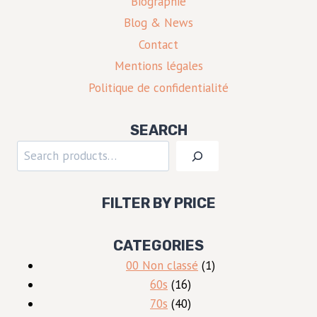
Biographie
Blog & News
Contact
Mentions légales
Politique de confidentialité
SEARCH
Rechercher
FILTER BY PRICE
CATEGORIES
1
00 Non classé
1
16
produit
60s
16
produits
40
70s
40