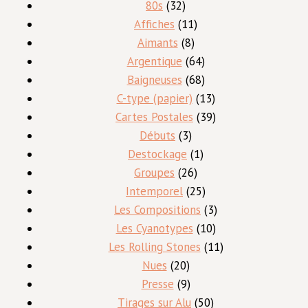
produits
32
80s
32
produits
11
Affiches
11
8
produits
Aimants
8
produits
64
Argentique
64
produits
68
Baigneuses
68
produits
13
C-type (papier)
13
produits
39
Cartes Postales
39
3
produits
Débuts
3
produits
1
Destockage
1
26
produit
Groupes
26
produits
25
Intemporel
25
produits
3
Les Compositions
3
10
produits
Les Cyanotypes
10
produits
11
Les Rolling Stones
11
20
produits
Nues
20
produits
9
Presse
9
produits
50
Tirages sur Alu
50