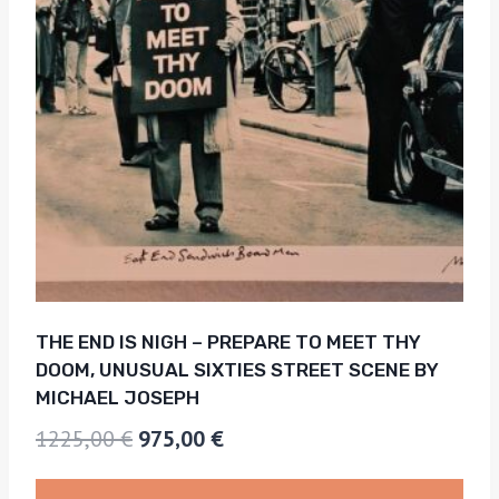
THE END IS NIGH – PREPARE TO MEET THY
DOOM, UNUSUAL SIXTIES STREET SCENE BY
MICHAEL JOSEPH
Le
Le
1225,00
€
975,00
€
prix
prix