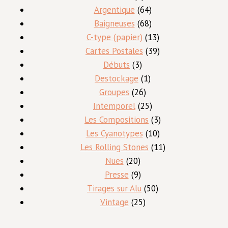
produits
64
Argentique
64
produits
68
Baigneuses
68
produits
13
C-type (papier)
13
produits
39
Cartes Postales
39
3
produits
Débuts
3
produits
1
Destockage
1
26
produit
Groupes
26
produits
25
Intemporel
25
produits
3
Les Compositions
3
10
produits
Les Cyanotypes
10
produits
11
Les Rolling Stones
11
20
produits
Nues
20
produits
9
Presse
9
produits
50
Tirages sur Alu
50
25
produits
Vintage
25
produits