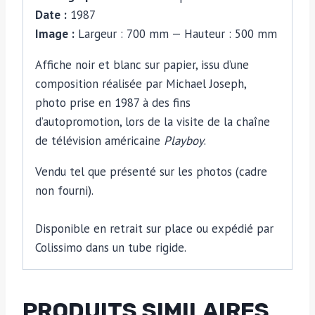
blanc
Date :
1987
par
Image :
Largeur : 700 mm — Hauteur : 500 mm
Michael
Affiche noir et blanc sur papier, issu d’une
Joseph
composition réalisée par Michael Joseph,
photo prise en 1987 à des fins
d’autopromotion, lors de la visite de la chaîne
de télévision américaine
Playboy
.
Vendu tel que présenté sur les photos (cadre
non fourni).
Disponible en retrait sur place ou expédié par
Colissimo dans un tube rigide.
PRODUITS SIMILAIRES