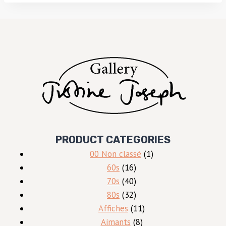
PRODUCT CATEGORIES
1
00 Non classé
1
16
produit
60s
16
produits
40
70s
40
produits
32
80s
32
produits
11
Affiches
11
8
produits
Aimants
8