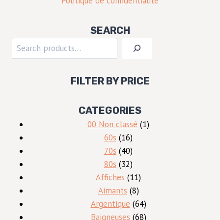
Politique de confidentialité
SEARCH
Rechercher
FILTER BY PRICE
CATEGORIES
1
00 Non classé
1
16
produit
60s
16
produits
40
70s
40
produits
32
80s
32
produits
11
Affiches
11
8
produits
Aimants
8
produits
64
Argentique
64
produits
68
Baigneuses
68