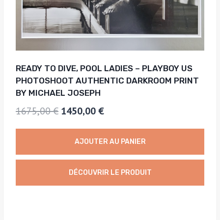
READY TO DIVE, POOL LADIES – PLAYBOY US
PHOTOSHOOT AUTHENTIC DARKROOM PRINT
BY MICHAEL JOSEPH
Le
Le
1675,00
€
1450,00
€
prix
prix
initial
actuel
AJOUTER AU PANIER
était :
est :
1675,00 €.
1450,00 €.
DÉCOUVRIR LE PRODUIT