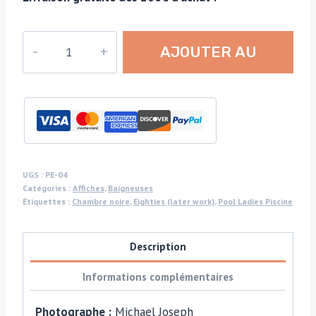
quantité
AJOUTER AU
de
Nageuses
PANIER
opposées,
affiche
de
la
série
UGS :
PE-04
Catégories :
Affiches
,
Baigneuses
"Pool
Étiquettes :
Chambre noire
,
Eighties (later work)
,
Pool Ladies Piscine
ladies",
deux
Description
baigneuses
en
Informations complémentaires
noir
et
Photographe :
Michael Joseph