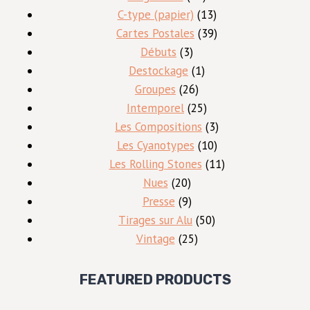
produits
13
C-type (papier)
13
produits
39
Cartes Postales
39
3
produits
Débuts
3
produits
1
Destockage
1
26
produit
Groupes
26
produits
25
Intemporel
25
produits
3
Les Compositions
3
10
produits
Les Cyanotypes
10
produits
11
Les Rolling Stones
11
20
produits
Nues
20
produits
9
Presse
9
produits
50
Tirages sur Alu
50
25
produits
Vintage
25
produits
FEATURED PRODUCTS