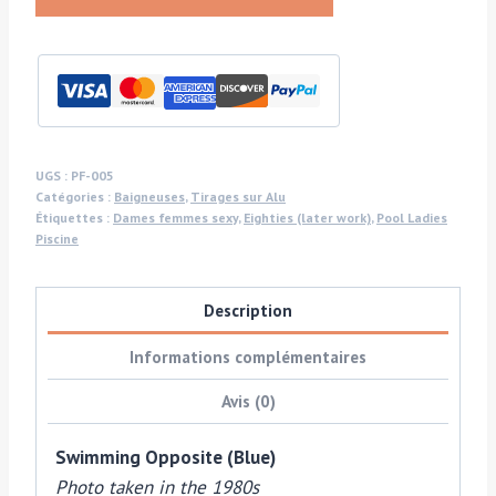
Swimming
opposite
blue
-
glossy,
pool
UGS :
PF-005
Catégories :
Baigneuses
,
Tirages sur Alu
ladies
Étiquettes :
Dames femmes sexy
,
Eighties (later work)
,
Pool Ladies
photo-
Piscine
shoot
for
Description
the
Playboy
Informations complémentaires
TV
Avis (0)
Interview
Swimming Opposite (Blue)
Photo taken in the 1980s