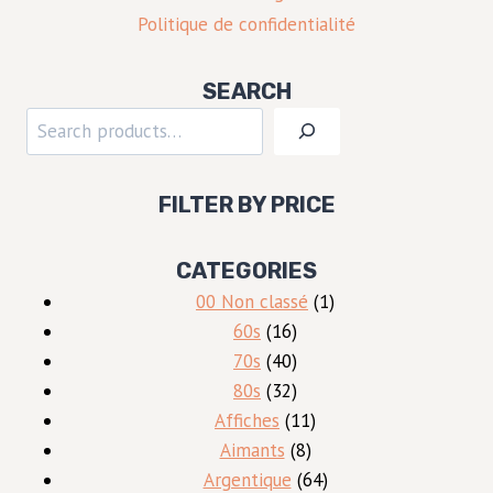
Politique de confidentialité
SEARCH
Rechercher
FILTER BY PRICE
CATEGORIES
1
00 Non classé
1
16
produit
60s
16
produits
40
70s
40
produits
32
80s
32
produits
11
Affiches
11
8
produits
Aimants
8
produits
64
Argentique
64