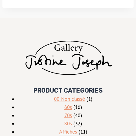
PRODUCT CATEGORIES
1
00 Non classé
1
16
produit
60s
16
produits
40
70s
40
produits
32
80s
32
produits
11
Affiches
11