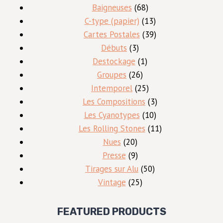
produits
68
Baigneuses
68
produits
13
C-type (papier)
13
produits
39
Cartes Postales
39
3
produits
Débuts
3
produits
1
Destockage
1
26
produit
Groupes
26
produits
25
Intemporel
25
produits
3
Les Compositions
3
10
produits
Les Cyanotypes
10
produits
11
Les Rolling Stones
11
20
produits
Nues
20
produits
9
Presse
9
produits
50
Tirages sur Alu
50
25
produits
Vintage
25
produits
FEATURED PRODUCTS