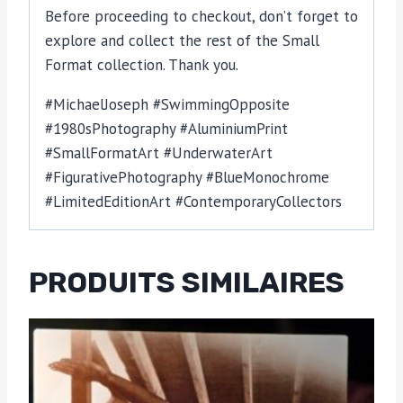
Before proceeding to checkout, don’t forget to
explore and collect the rest of the Small
Format collection. Thank you.
#MichaelJoseph #SwimmingOpposite
#1980sPhotography #AluminiumPrint
#SmallFormatArt #UnderwaterArt
#FigurativePhotography #BlueMonochrome
#LimitedEditionArt #ContemporaryCollectors
PRODUITS SIMILAIRES