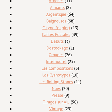
produits
11
Affiches
11
8
produits
Aimants
8
produits
64
Argentique
64
produits
68
Baigneuses
68
produits
13
C-type (papier)
13
produits
39
Cartes Postales
39
3
produits
Débuts
3
produits
1
Destockage
1
26
produit
Groupes
26
produits
25
Intemporel
25
produits
3
Les Compositions
3
10
produits
Les Cyanotypes
10
produits
11
Les Rolling Stones
11
20
produits
Nues
20
produits
9
Presse
9
produits
50
Tirages sur Alu
50
25
produits
Vintage
25