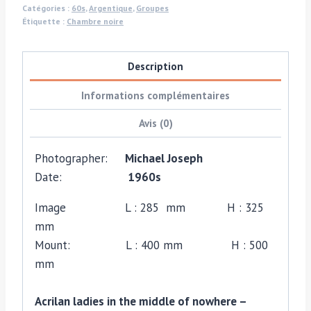
Catégories :
60s
,
Argentique
,
Groupes
advert,
Étiquette :
Chambre noire
rebellious
sunglass-
Description
bearing
gals'
Informations complémentaires
with
Avis (0)
vehicles
by
Photographer:
Michael Joseph
Michael
Date:
1960s
Joseph
Image L : 285 mm H : 325
mm
Mount: L : 400 mm H : 500
mm
Acrilan ladies in the middle of nowhere –