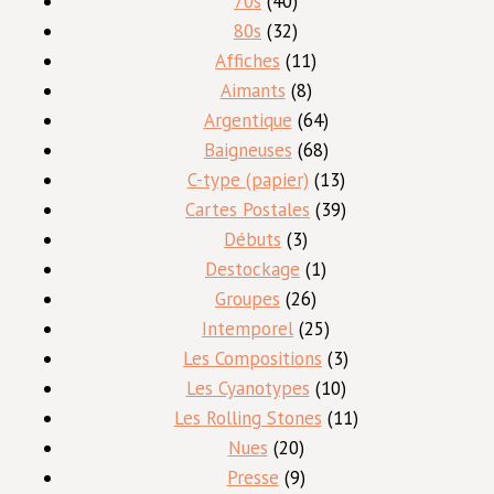
70s
40
produits
32
80s
32
produits
11
Affiches
11
8
produits
Aimants
8
produits
64
Argentique
64
produits
68
Baigneuses
68
produits
13
C-type (papier)
13
produits
39
Cartes Postales
39
3
produits
Débuts
3
produits
1
Destockage
1
26
produit
Groupes
26
produits
25
Intemporel
25
produits
3
Les Compositions
3
10
produits
Les Cyanotypes
10
produits
11
Les Rolling Stones
11
20
produits
Nues
20
produits
9
Presse
9