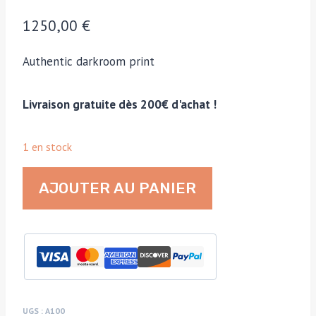
1250,00
€
Authentic darkroom print
Livraison gratuite dès 200€ d'achat !
1 en stock
quantité
AJOUTER AU PANIER
de
Sixties
country
roadblock,
funky
Acrilan
clothing
UGS :
A100