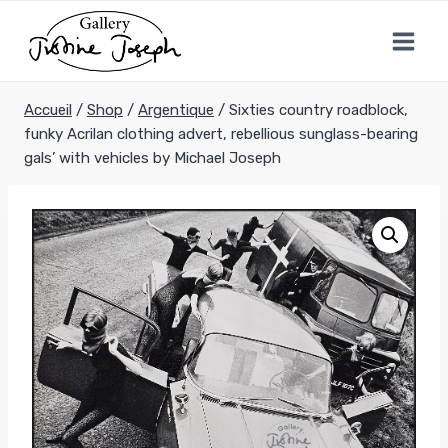
Aller
au
contenu
Accueil
/
Shop
/
Argentique
/
Sixties country roadblock,
funky Acrilan clothing advert, rebellious sunglass-bearing
gals’ with vehicles by Michael Joseph