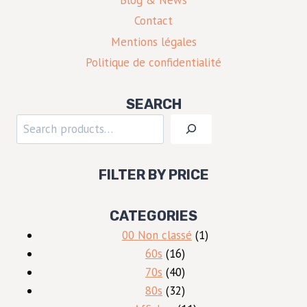
Blog & News
Contact
Mentions légales
Politique de confidentialité
SEARCH
Rechercher
FILTER BY PRICE
CATEGORIES
1
00 Non classé
1
16
produit
60s
16
produits
40
70s
40
produits
32
80s
32