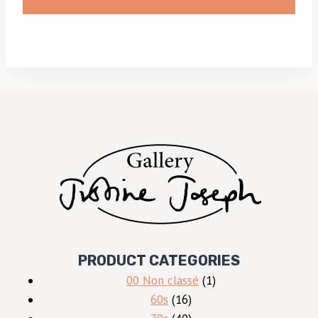
PRODUCT CATEGORIES
1
00 Non classé
1
16
produit
60s
16
produits
40