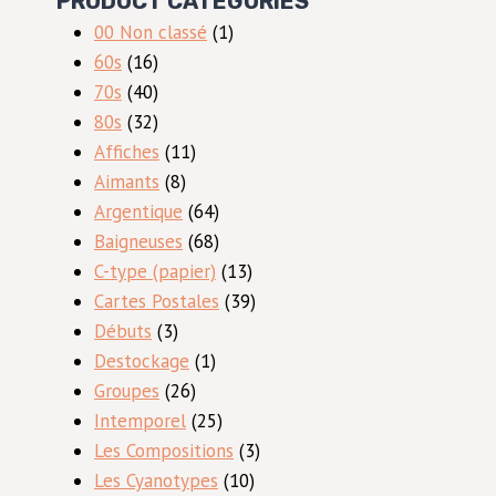
PRODUCT CATEGORIES
1
00 Non classé
1
16
produit
60s
16
produits
40
70s
40
produits
32
80s
32
produits
11
Affiches
11
8
produits
Aimants
8
produits
64
Argentique
64
produits
68
Baigneuses
68
produits
13
C-type (papier)
13
produits
39
Cartes Postales
39
3
produits
Débuts
3
produits
1
Destockage
1
26
produit
Groupes
26
produits
25
Intemporel
25
produits
3
Les Compositions
3
10
produits
Les Cyanotypes
10