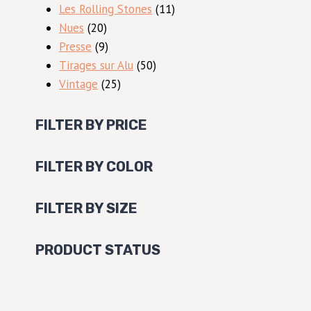
produits
11
Les Rolling Stones
11
20
produits
Nues
20
produits
9
Presse
9
produits
50
Tirages sur Alu
50
25
produits
Vintage
25
produits
FILTER BY PRICE
FILTER BY COLOR
FILTER BY SIZE
PRODUCT STATUS