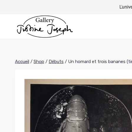
Aller
L’univ
au
contenu
Accueil
/
Shop
/
Débuts
/
Un homard et trois bananes (tir