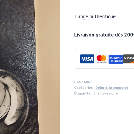
Tirage authentique
Livraison gratuite dès 200
UGS :
A067
Catégories :
Débuts
,
Intemporel
Étiquette :
Chambre noire