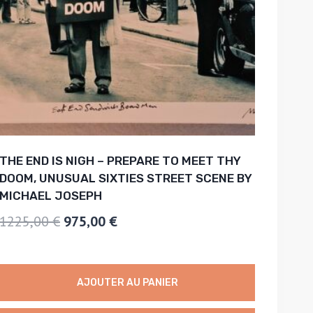
THE END IS NIGH – PREPARE TO MEET THY
DOOM, UNUSUAL SIXTIES STREET SCENE BY
MICHAEL JOSEPH
Le
Le
1225,00
€
975,00
€
prix
prix
initial
actuel
AJOUTER AU PANIER
était :
est :
1225,00 €.
975,00 €.