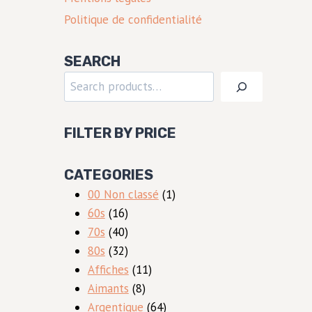
Politique de confidentialité
SEARCH
Rechercher
FILTER BY PRICE
CATEGORIES
1
00 Non classé
1
16
produit
60s
16
produits
40
70s
40
produits
32
80s
32
produits
11
Affiches
11
8
produits
Aimants
8
produits
64
Argentique
64