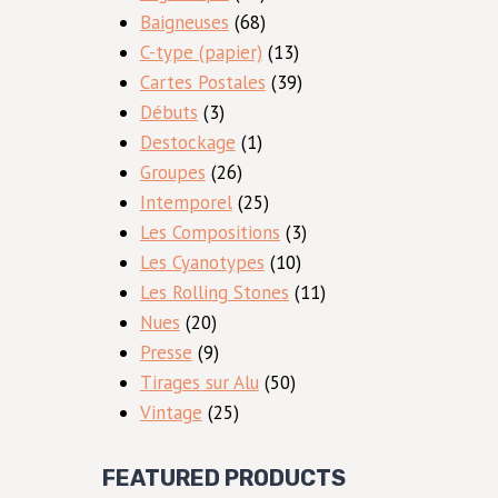
produits
68
Baigneuses
68
produits
13
C-type (papier)
13
produits
39
Cartes Postales
39
3
produits
Débuts
3
produits
1
Destockage
1
26
produit
Groupes
26
produits
25
Intemporel
25
produits
3
Les Compositions
3
10
produits
Les Cyanotypes
10
produits
11
Les Rolling Stones
11
20
produits
Nues
20
produits
9
Presse
9
produits
50
Tirages sur Alu
50
25
produits
Vintage
25
produits
FEATURED PRODUCTS