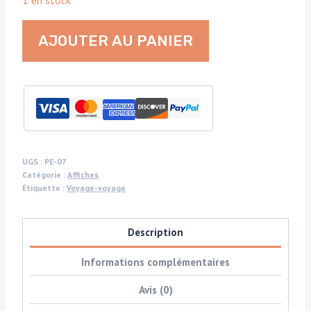
1 en stock
quantité
AJOUTER AU PANIER
de
Parasols
de
Cadaques
-
affiche
de
UGS :
PE-07
Catégorie :
Affiches
la
Étiquette :
Voyage-voyage
série
"Pirelli"
Description
-
photo-
Informations complémentaires
shoot
Avis (0)
depuis
hélicoptère