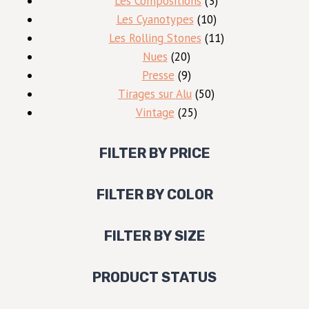
Les Compositions
3
10
produits
Les Cyanotypes
10
produits
11
Les Rolling Stones
11
20
produits
Nues
20
produits
9
Presse
9
produits
50
Tirages sur Alu
50
25
produits
Vintage
25
produits
FILTER BY PRICE
FILTER BY COLOR
FILTER BY SIZE
PRODUCT STATUS