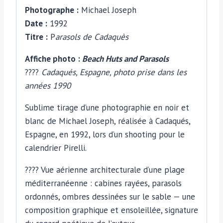
Photographe :
Michael Joseph
par
Date :
1992
Michael
Titre :
P
arasols de Cadaquès
Joseph
Affiche photo :
Beach Huts and Parasols
????
Cadaqués, Espagne, photo prise dans les
années 1990
Sublime tirage d’une photographie en noir et
blanc de Michael Joseph, réalisée à Cadaqués,
Espagne, en 1992, lors d’un shooting pour le
calendrier Pirelli.
???? Vue aérienne architecturale d’une plage
méditerranéenne : cabines rayées, parasols
ordonnés, ombres dessinées sur le sable — une
composition graphique et ensoleillée, signature