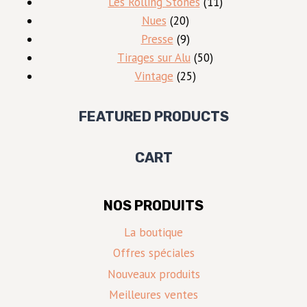
produits
11
Les Rolling Stones
11
20
produits
Nues
20
produits
9
Presse
9
produits
50
Tirages sur Alu
50
25
produits
Vintage
25
produits
FEATURED PRODUCTS
CART
NOS PRODUITS
La boutique
Offres spéciales
Nouveaux produits
Meilleures ventes