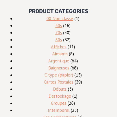
PRODUCT CATEGORIES
1
00 Non classé
1
16
produit
60s
16
produits
40
70s
40
produits
32
80s
32
produits
11
Affiches
11
8
produits
Aimants
8
produits
64
Argentique
64
produits
68
Baigneuses
68
produits
13
C-type (papier)
13
produits
39
Cartes Postales
39
3
produits
Débuts
3
produits
1
Destockage
1
26
produit
Groupes
26
produits
25
Intemporel
25
produits
3