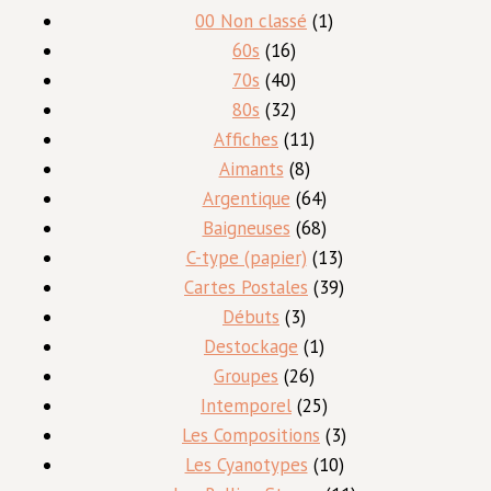
1
00 Non classé
1
16
produit
60s
16
produits
40
70s
40
produits
32
80s
32
produits
11
Affiches
11
8
produits
Aimants
8
produits
64
Argentique
64
produits
68
Baigneuses
68
produits
13
C-type (papier)
13
produits
39
Cartes Postales
39
3
produits
Débuts
3
produits
1
Destockage
1
26
produit
Groupes
26
produits
25
Intemporel
25
produits
3
Les Compositions
3
10
produits
Les Cyanotypes
10