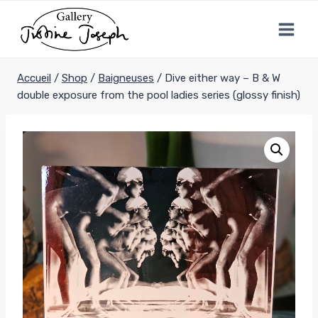
Aller
au
contenu
Accueil
/
Shop
/
Baigneuses
/
Dive either way – B & W
double exposure from the pool ladies series (glossy finish)