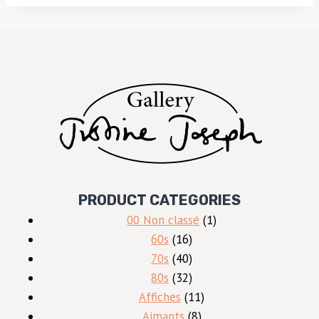
PRODUCT CATEGORIES
1
00 Non classé
1
16
produit
60s
16
produits
40
70s
40
produits
32
80s
32
produits
11
Affiches
11
8
produits
Aimants
8