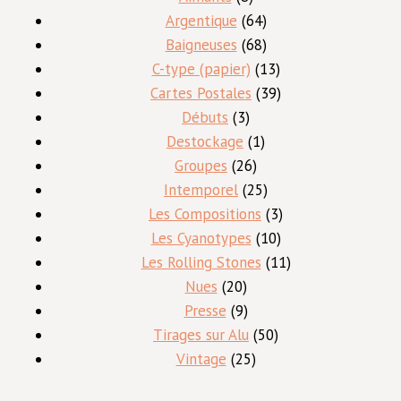
produits
64
Argentique
64
produits
68
Baigneuses
68
produits
13
C-type (papier)
13
produits
39
Cartes Postales
39
3
produits
Débuts
3
produits
1
Destockage
1
26
produit
Groupes
26
produits
25
Intemporel
25
produits
3
Les Compositions
3
10
produits
Les Cyanotypes
10
produits
11
Les Rolling Stones
11
20
produits
Nues
20
produits
9
Presse
9
produits
50
Tirages sur Alu
50
25
produits
Vintage
25
produits