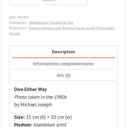
–
B
&
UGS :
PF-002
Catégories :
Baigneuses
,
Tirages sur Alu
W
Étiquettes :
Dames femmes sexy
,
Eighties (later work)
,
Pool Ladies
double
Piscine
exposure
from
Description
the
pool
Informations complémentaires
ladies
Avis (0)
series
(glossy
Dive Either Way
finish)
Photo taken in the 1980s
by Michael Joseph
Size:
15 cm (h) × 20 cm (w)
Medium:
Aluminium print