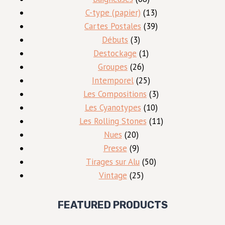
produits
13
C-type (papier)
13
produits
39
Cartes Postales
39
3
produits
Débuts
3
produits
1
Destockage
1
26
produit
Groupes
26
produits
25
Intemporel
25
produits
3
Les Compositions
3
10
produits
Les Cyanotypes
10
produits
11
Les Rolling Stones
11
20
produits
Nues
20
produits
9
Presse
9
produits
50
Tirages sur Alu
50
25
produits
Vintage
25
produits
FEATURED PRODUCTS