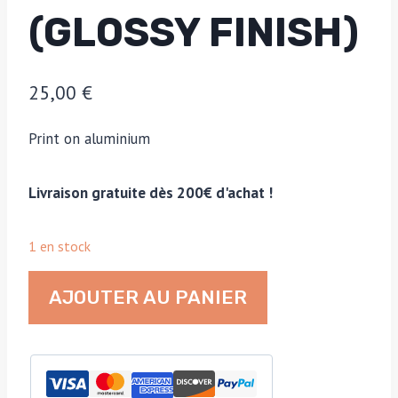
(GLOSSY FINISH)
25,00
€
Print on aluminium
Livraison gratuite dès 200€ d'achat !
1 en stock
quantité
AJOUTER AU PANIER
de
Dive
either
way