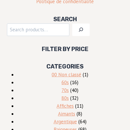
Politique de confidentialité
SEARCH
Rechercher
FILTER BY PRICE
CATEGORIES
1
00 Non classé
1
16
produit
60s
16
produits
40
70s
40
produits
32
80s
32
produits
11
Affiches
11
8
produits
Aimants
8
produits
64
Argentique
64
produits
68
Baigneuses
68