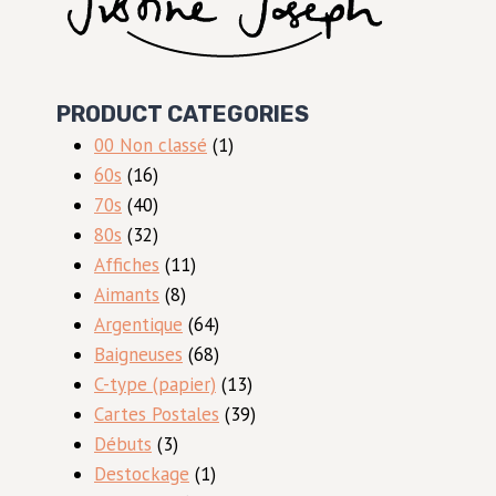
PRODUCT CATEGORIES
1
00 Non classé
1
16
produit
60s
16
produits
40
70s
40
produits
32
80s
32
produits
11
Affiches
11
8
produits
Aimants
8
produits
64
Argentique
64
produits
68
Baigneuses
68
produits
13
C-type (papier)
13
produits
39
Cartes Postales
39
3
produits
Débuts
3
produits
1
Destockage
1