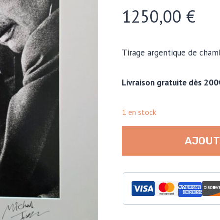
1250,00
€
Tirage argentique de cham
Livraison gratuite dès 200
1 en stock
quantité
AJOUT
de
Harold
Macmillan
pendant
le
discours