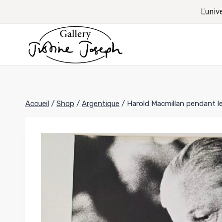
Aller
L’univ
au
contenu
Accueil
/
Shop
/
Argentique
/
Harold Macmillan pendant l