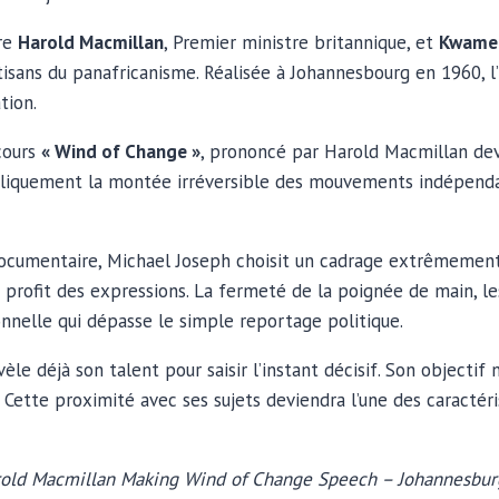
tre
Harold Macmillan
, Premier ministre britannique, et
Kwame
tisans du panafricanisme. Réalisée à Johannesbourg en 1960, 
tion.
cours
« Wind of Change »
, prononcé par Harold Macmillan dev
publiquement la montée irréversible des mouvements indépenda
ocumentaire, Michael Joseph choisit un cadrage extrêmement
u profit des expressions. La fermeté de la poignée de main, les
nnelle qui dépasse le simple reportage politique.
vèle déjà son talent pour saisir l’instant décisif. Son object
. Cette proximité avec ses sujets deviendra l’une des caractér
old Macmillan Making Wind of Change Speech – Johannesbur