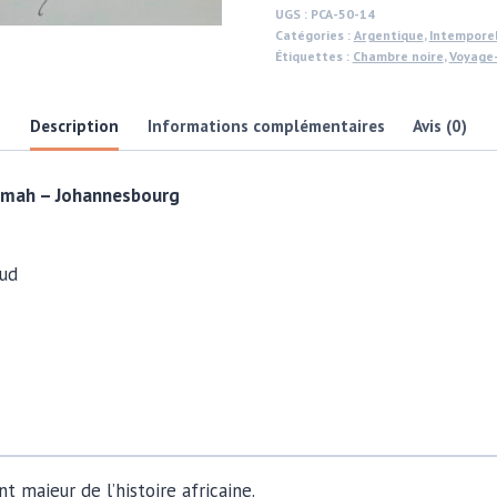
Wind
UGS :
PCA-50-14
Catégories :
Argentique
,
Intempore
of
Étiquettes :
Chambre noire
,
Voyage
Change
par
Description
Informations complémentaires
Avis (0)
Michael
Joseph
umah – Johannesbourg
Sud
t majeur de l’histoire africaine.