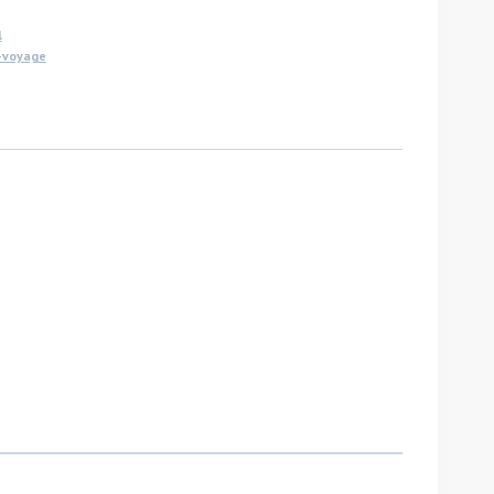
l
-voyage