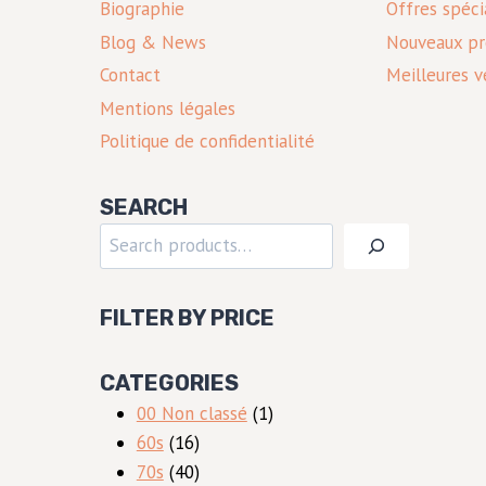
Biographie
Offres spéci
Blog & News
Nouveaux pr
Contact
Meilleures v
Mentions légales
Politique de confidentialité
SEARCH
Rechercher
FILTER BY PRICE
CATEGORIES
1
00 Non classé
1
16
produit
60s
16
produits
40
70s
40