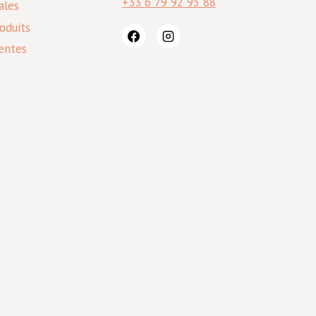
+33 6 79 92 95 88
ales
oduits
entes