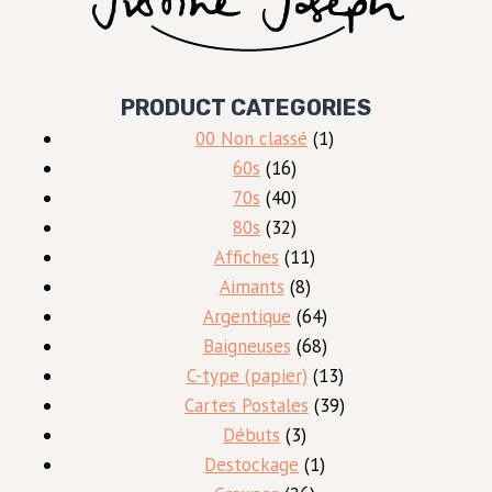
PRODUCT CATEGORIES
1
00 Non classé
1
16
produit
60s
16
produits
40
70s
40
produits
32
80s
32
produits
11
Affiches
11
8
produits
Aimants
8
produits
64
Argentique
64
produits
68
Baigneuses
68
produits
13
C-type (papier)
13
produits
39
Cartes Postales
39
3
produits
Débuts
3
produits
1
Destockage
1