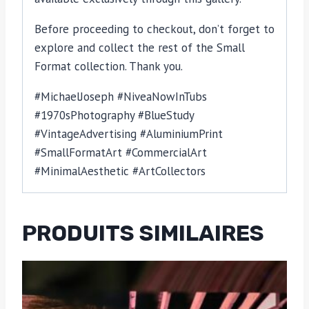
Before proceeding to checkout, don’t forget to
explore and collect the rest of the Small
Format collection. Thank you.
#MichaelJoseph #NiveaNowInTubs
#1970sPhotography #BlueStudy
#VintageAdvertising #AluminiumPrint
#SmallFormatArt #CommercialArt
#MinimalAesthetic #ArtCollectors
PRODUITS SIMILAIRES