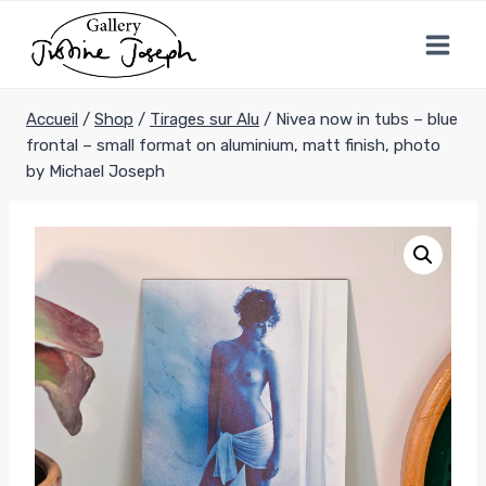
Aller
au
contenu
Accueil
/
Shop
/
Tirages sur Alu
/
Nivea now in tubs – blue
frontal – small format on aluminium, matt finish, photo
by Michael Joseph