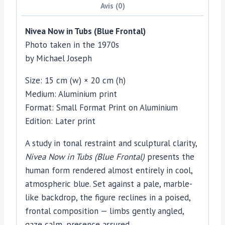
Avis (0)
matt
finish,
Nivea Now in Tubs (Blue Frontal)
photo
Photo taken in the 1970s
by
by
Michael Joseph
Michael
Joseph
Size: 15 cm (w) × 20 cm (h)
Medium: Aluminium print
Format: Small Format Print on Aluminium
Edition: Later print
A study in tonal restraint and sculptural clarity,
Nivea Now in Tubs (Blue Frontal)
presents the
human form rendered almost entirely in cool,
atmospheric blue. Set against a pale, marble-
like backdrop, the figure reclines in a poised,
frontal composition — limbs gently angled,
gaze calm, presence assured.