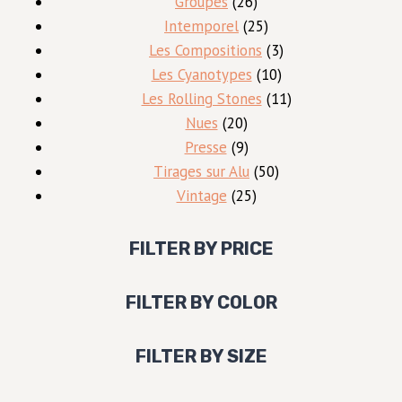
26
produit
Groupes
26
produits
25
Intemporel
25
produits
3
Les Compositions
3
10
produits
Les Cyanotypes
10
produits
11
Les Rolling Stones
11
20
produits
Nues
20
produits
9
Presse
9
produits
50
Tirages sur Alu
50
25
produits
Vintage
25
produits
FILTER BY PRICE
FILTER BY COLOR
FILTER BY SIZE