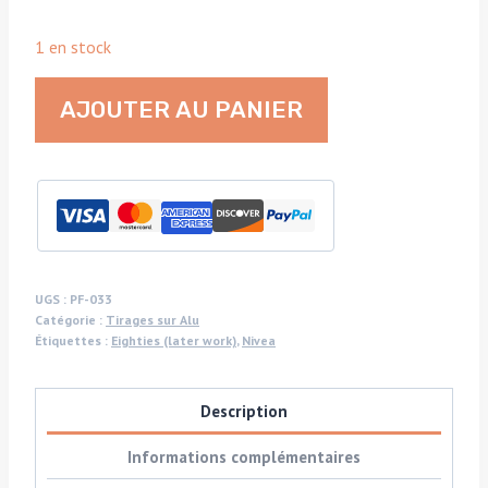
1 en stock
quantité
AJOUTER AU PANIER
de
Nivea
now
in
tubs
-
blue
UGS :
PF-033
Catégorie :
Tirages sur Alu
frontal
Étiquettes :
Eighties (later work)
,
Nivea
-
small
Description
format
on
Informations complémentaires
aluminium,