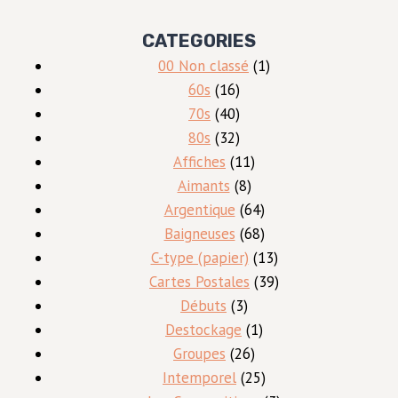
CATEGORIES
1
00 Non classé
1
16
produit
60s
16
produits
40
70s
40
produits
32
80s
32
produits
11
Affiches
11
8
produits
Aimants
8
produits
64
Argentique
64
produits
68
Baigneuses
68
produits
13
C-type (papier)
13
produits
39
Cartes Postales
39
3
produits
Débuts
3
produits
1
Destockage
1
26
produit
Groupes
26
produits
25
Intemporel
25