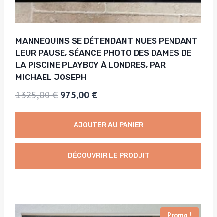
MANNEQUINS SE DÉTENDANT NUES PENDANT
LEUR PAUSE, SÉANCE PHOTO DES DAMES DE
LA PISCINE PLAYBOY À LONDRES, PAR
MICHAEL JOSEPH
Le
Le
1325,00
€
975,00
€
prix
prix
initial
actuel
AJOUTER AU PANIER
était :
est :
1325,00 €.
975,00 €.
DÉCOUVRIR LE PRODUIT
Promo !