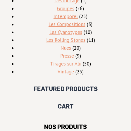
produits
1
Destockage
1
26
produit
Groupes
26
produits
25
Intemporel
25
produits
3
Les Compositions
3
10
produits
Les Cyanotypes
10
produits
11
Les Rolling Stones
11
20
produits
Nues
20
produits
9
Presse
9
produits
50
Tirages sur Alu
50
25
produits
Vintage
25
produits
FEATURED PRODUCTS
CART
NOS PRODUITS