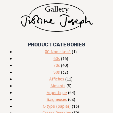
PRODUCT CATEGORIES
1
00 Non classé
1
16
produit
60s
16
produits
40
70s
40
produits
32
80s
32
produits
11
Affiches
11
8
produits
Aimants
8
produits
64
Argentique
64
produits
68
Baigneuses
68
produits
13
C-type (papier)
13
produits
39
Cartes Postales
39