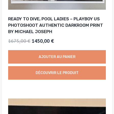
READY TO DIVE, POOL LADIES – PLAYBOY US
PHOTOSHOOT AUTHENTIC DARKROOM PRINT
BY MICHAEL JOSEPH
Le
Le
1675,00
€
1450,00
€
prix
prix
initial
actuel
AJOUTER AU PANIER
était :
est :
1675,00 €.
1450,00 €.
DÉCOUVRIR LE PRODUIT