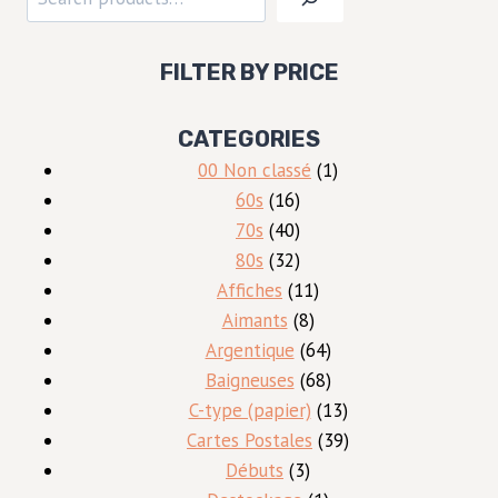
FILTER BY PRICE
CATEGORIES
1
00 Non classé
1
16
produit
60s
16
produits
40
70s
40
produits
32
80s
32
produits
11
Affiches
11
8
produits
Aimants
8
produits
64
Argentique
64
produits
68
Baigneuses
68
produits
13
C-type (papier)
13
produits
39
Cartes Postales
39
3
produits
Débuts
3