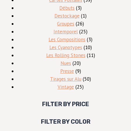
3
produits
Débuts
3
produits
1
Destockage
1
26
produit
Groupes
26
produits
25
Intemporel
25
produits
3
Les Compositions
3
10
produits
Les Cyanotypes
10
produits
11
Les Rolling Stones
11
20
produits
Nues
20
produits
9
Presse
9
produits
50
Tirages sur Alu
50
25
produits
Vintage
25
produits
FILTER BY PRICE
FILTER BY COLOR