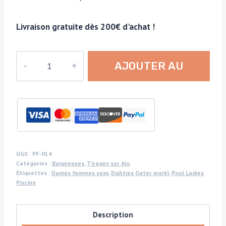
Livraison gratuite dès 200€ d'achat !
quantité
AJOUTER AU
de
Solo
PANIER
swimmer
-
black
and
white,
UGS :
PF-014
Catégories :
Baigneuses
,
Tirages sur Alu
gloss
Étiquettes :
Dames femmes sexy
,
Eighties (later work)
,
Pool Ladies
finish
Piscine
Print
on
Description
aluminium,