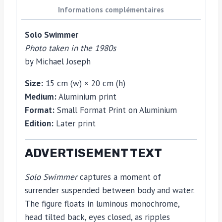
photo
Informations complémentaires
by
Solo Swimmer
Michael
Photo taken in the 1980s
Joseph
by Michael Joseph
(Copie)
Size:
15 cm (w) × 20 cm (h)
Medium:
Aluminium print
Format:
Small Format Print on Aluminium
Edition:
Later print
ADVERTISEMENT TEXT
Solo Swimmer
captures a moment of
surrender suspended between body and water.
The figure floats in luminous monochrome,
head tilted back, eyes closed, as ripples